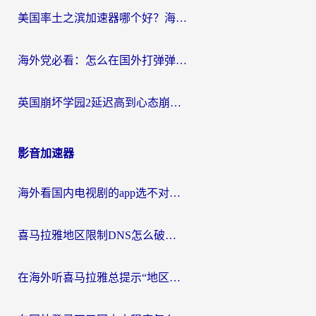
美国率土之滨加速器哪个好？海外党国服游戏畅玩终极指南（附多游戏解决方案）
海外党必看：怎么在国外打弹弹堂不卡？番茄加速器亲测指南
英国崩坏学园2延迟高到心态崩？海外党国服游戏加速终极指南
影音加速器
海外看国内电视剧的app选不对？这份回国加速器避坑指南帮你流畅追剧
喜马拉雅地区限制DNS怎么破？海外党听国内音乐听书的终极解决方案
在海外听喜马拉雅总提示“地区限制”？3步轻松解除+听国内音乐全攻略