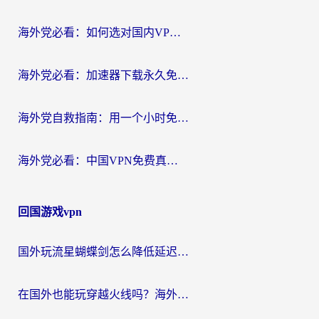
海外党必看：如何选对国内VPN，实现无缝访问国内资源？
海外党必看：加速器下载永久免费版真的存在吗？教你无缝访问国内资源的正确姿势
海外党自救指南：用一个小时免费加速器，轻松打破国内资源访问壁垒？
海外党必看：中国VPN免费真的靠谱吗？手把手教你选对回国加速器
回国游戏vpn
国外玩流星蝴蝶剑怎么降低延迟？海外党必看的加速秘籍（含欧洲鸣潮&彩虹岛优化攻略）
在国外也能玩穿越火线吗？海外玩家国服游戏畅玩终极指南