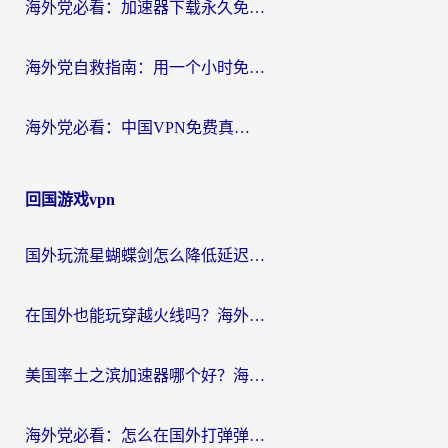
海外党必看：加速器下载永久免费版真的存在吗？教你无缝访问国内资源的正确姿势
海外党自救指南：用一个小时免费加速器，轻松打破国内资源访问壁垒？
海外党必看：中国VPN免费真的靠谱吗？手把手教你选对回国加速器
回国游戏vpn
国外玩流星蝴蝶剑怎么降低延迟？海外党必看的加速秘籍（含欧洲鸣潮&彩虹岛优化攻略）
在国外也能玩穿越火线吗？海外玩家国服游戏畅玩终极指南
美国率土之滨加速器哪个好？海外党国服游戏畅玩终极指南（附多游戏解决方案）
海外党必看：怎么在国外打弹弹堂不卡？番茄加速器亲测指南