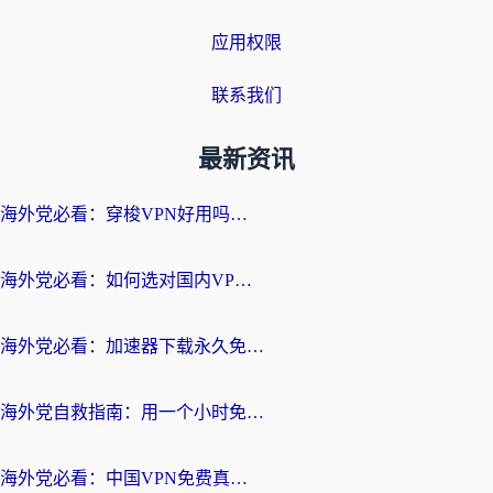
应用权限
联系我们
最新资讯
海外党必看：穿梭VPN好用吗？和云帆VPN对比哪个回国效果更好？附真实测评+避坑指南
海外党必看：如何选对国内VPN，实现无缝访问国内资源？
海外党必看：加速器下载永久免费版真的存在吗？教你无缝访问国内资源的正确姿势
海外党自救指南：用一个小时免费加速器，轻松打破国内资源访问壁垒？
海外党必看：中国VPN免费真的靠谱吗？手把手教你选对回国加速器