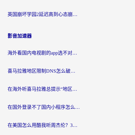
英国崩坏学园2延迟高到心态崩？海外党国服游戏加速终极指南
影音加速器
海外看国内电视剧的app选不对？这份回国加速器避坑指南帮你流畅追剧
喜马拉雅地区限制DNS怎么破？海外党听国内音乐听书的终极解决方案
在海外听喜马拉雅总提示“地区限制”？3步轻松解除+听国内音乐全攻略
在国外登录不了国内小程序怎么办？选对回国加速器，轻松解锁国内资源
在美国怎么用酷我听周杰伦？3步搞定海外听歌难题