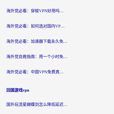
航
海外党必看：穿梭VPN好用吗？和云帆VPN对比哪个回国效果更好？附真实测评+避坑指南
海外党必看：如何选对国内VPN，实现无缝访问国内资源？
海外党必看：加速器下载永久免费版真的存在吗？教你无缝访问国内资源的正确姿势
海外党自救指南：用一个小时免费加速器，轻松打破国内资源访问壁垒？
海外党必看：中国VPN免费真的靠谱吗？手把手教你选对回国加速器
回国游戏vpn
国外玩流星蝴蝶剑怎么降低延迟？海外党必看的加速秘籍（含欧洲鸣潮&彩虹岛优化攻略）