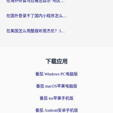
在海外听喜马拉雅总提示“地区限制”？3步轻松解除+听国内音乐全攻略
在国外登录不了国内小程序怎么办？选对回国加速器，轻松解锁国内资源
在美国怎么用酷我听周杰伦？3步搞定海外听歌难题
下载应用
番茄 Windows PC电脑版
番茄 macOS苹果电脑版
番茄 ios苹果手机版
番茄 Android安卓手机版