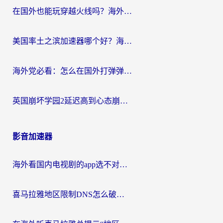
在国外也能玩穿越火线吗？海外玩家国服游戏畅玩终极指南
美国率土之滨加速器哪个好？海外党国服游戏畅玩终极指南（附多游戏解决方案）
海外党必看：怎么在国外打弹弹堂不卡？番茄加速器亲测指南
英国崩坏学园2延迟高到心态崩？海外党国服游戏加速终极指南
影音加速器
海外看国内电视剧的app选不对？这份回国加速器避坑指南帮你流畅追剧
喜马拉雅地区限制DNS怎么破？海外党听国内音乐听书的终极解决方案