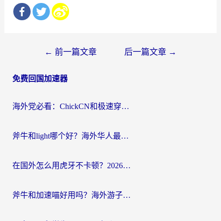
文
←
前一篇文章
后一篇文章
→
章
免费回国加速器
导
航
海外党必看：ChickCN和极速穿梭VPN好用吗？3招教你选对回国加速器无缝刷国内资源
斧牛和light哪个好？海外华人最关心的回国加速器选择难题，一篇讲透
在国外怎么用虎牙不卡顿？2026海外华人亲测有效的回国加速器选择指南
斧牛和加速喵好用吗？海外游子的真实选择困境