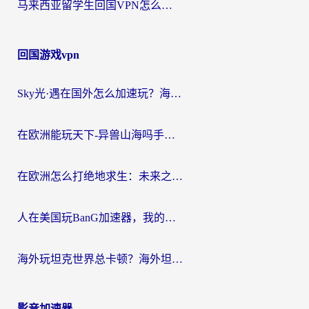
马来西亚留学生回国VPN怎么选？3个避坑点+1款实测好用的加速器推荐
回国游戏vpn
Sky光·遇在国外怎么加速玩？海外党亲测有效的国服游戏加速指南
在欧洲能玩天下-异兽山海吗手游？海外玩家的加速器生存指南
在欧洲怎么打绝地求生：未来之役不卡？留学生亲测的加速器避坑指南
人在美国玩BanG加速器，我的延迟终于绿了
海外玩坦克世界总卡顿？海外坦克世界加速器有哪些？实测好用的选择在这里
影音加速器