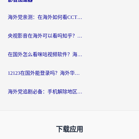
海外党亲测：在海外如何看CCTV？告别“仅限大陆播放”的实用指南
央视影音在海外可以看吗知乎？留学生亲测：3步解决地域限制+追剧自由
在国外怎么看咪咕视频软件？海外党亲测有效的回国加速方案
12123在国外能登录吗？海外华人必看的回国加速实用指南
海外党追剧必备：手机解除地区限制app怎么选？解决央视视频&国内剧地区限制全指南
下载应用