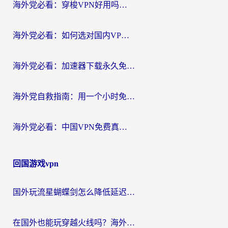
海外党必看：穿梭VPN好用吗？和云帆VPN对比哪个回国效果更好？附真实测评+避坑指南
海外党必看：如何选对国内VPN，实现无缝访问国内资源？
海外党必看：加速器下载永久免费版真的存在吗？教你无缝访问国内资源的正确姿势
海外党自救指南：用一个小时免费加速器，轻松打破国内资源访问壁垒？
海外党必看：中国VPN免费真的靠谱吗？手把手教你选对回国加速器
回国游戏vpn
国外玩流星蝴蝶剑怎么降低延迟？海外党必看的加速秘籍（含欧洲鸣潮&彩虹岛优化攻略）
在国外也能玩穿越火线吗？海外玩家国服游戏畅玩终极指南