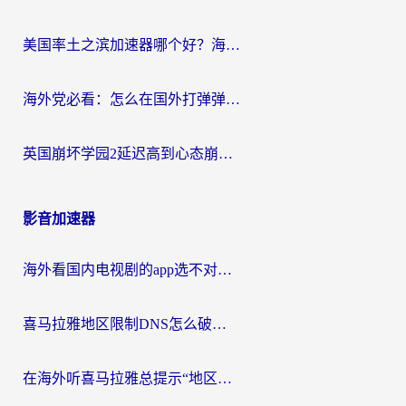
美国率土之滨加速器哪个好？海外党国服游戏畅玩终极指南（附多游戏解决方案）
海外党必看：怎么在国外打弹弹堂不卡？番茄加速器亲测指南
英国崩坏学园2延迟高到心态崩？海外党国服游戏加速终极指南
影音加速器
海外看国内电视剧的app选不对？这份回国加速器避坑指南帮你流畅追剧
喜马拉雅地区限制DNS怎么破？海外党听国内音乐听书的终极解决方案
在海外听喜马拉雅总提示“地区限制”？3步轻松解除+听国内音乐全攻略