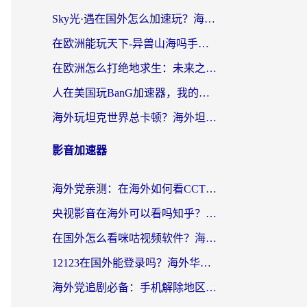
Sky光·遇在国外怎么加速玩？海外党亲测有效的国服游戏加速指南
在欧洲能玩天下-异兽山海吗手游？海外玩家的加速器生存指南
在欧洲怎么打绝地求生：未来之役不卡？留学生亲测的加速器避坑指南
人在美国玩BanG加速器，我的延迟终于绿了
海外玩坦克世界总卡顿？海外坦克世界加速器有哪些？实测好用的选择在这里
影音加速器
海外党亲测：在海外如何看CCTV？告别“仅限大陆播放”的实用指南
央视影音在海外可以看吗知乎？留学生亲测：3步解决地域限制+追剧自由
在国外怎么看咪咕视频软件？海外党亲测有效的回国加速方案
12123在国外能登录吗？海外华人必看的回国加速实用指南
海外党追剧必备：手机解除地区限制app怎么选？解决央视视频&国内剧地区限制全指南