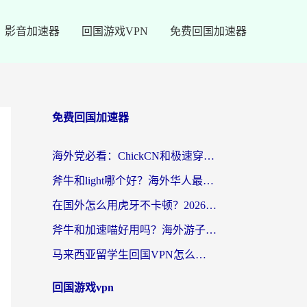
影音加速器
回国游戏VPN
免费回国加速器
免费回国加速器
海外党必看：ChickCN和极速穿梭VPN好用吗？3招教你选对回国加速器无缝刷国内资源
斧牛和light哪个好？海外华人最关心的回国加速器选择难题，一篇讲透
在国外怎么用虎牙不卡顿？2026海外华人亲测有效的回国加速器选择指南
斧牛和加速喵好用吗？海外游子的真实选择困境
马来西亚留学生回国VPN怎么选？3个避坑点+1款实测好用的加速器推荐
回国游戏vpn