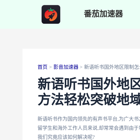
跳
番茄加速器
至
内
容
首页
影音加速器
新语听书国外地区限制怎
新语听书国外地区
方法轻松突破地域
新语听书作为国内领先的有声书平台,为广大书
留学生和海外工作人员来说,却常常会遇到由于
我们究竟应该如何解决呢?