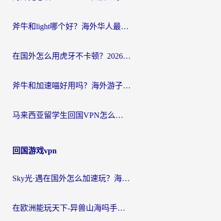
斧牛和light哪个好？海外华人最关心的回国加速器选择难题，一篇讲透
在国外怎么用虎牙不卡顿？2026海外华人亲测有效的回国加速器选择指南
斧牛和加速喵好用吗？海外游子的真实选择困境
马来西亚留学生回国VPN怎么选？3个避坑点+1款实测好用的加速器推荐
回国游戏vpn
Sky光·遇在国外怎么加速玩？海外党亲测有效的国服游戏加速指南
在欧洲能玩天下-异兽山海吗手游？海外玩家的加速器生存指南