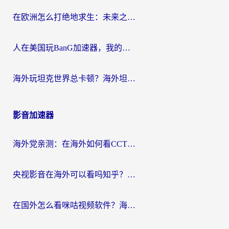
在欧洲怎么打绝地求生：未来之役不卡？留学生亲测的加速器避坑指南
人在美国玩BanG加速器，我的延迟终于绿了
海外玩坦克世界总卡顿？海外坦克世界加速器有哪些？实测好用的选择在这里
影音加速器
海外党亲测：在海外如何看CCTV？告别“仅限大陆播放”的实用指南
央视影音在海外可以看吗知乎？留学生亲测：3步解决地域限制+追剧自由
在国外怎么看咪咕视频软件？海外党亲测有效的回国加速方案