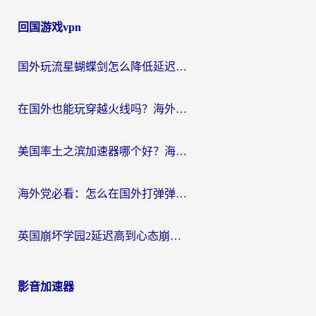
回国游戏vpn
国外玩流星蝴蝶剑怎么降低延迟？海外党必看的加速秘籍（含欧洲鸣潮&彩虹岛优化攻略）
在国外也能玩穿越火线吗？海外玩家国服游戏畅玩终极指南
美国率土之滨加速器哪个好？海外党国服游戏畅玩终极指南（附多游戏解决方案）
海外党必看：怎么在国外打弹弹堂不卡？番茄加速器亲测指南
英国崩坏学园2延迟高到心态崩？海外党国服游戏加速终极指南
影音加速器