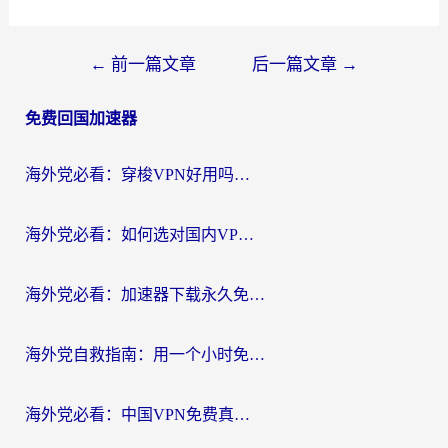
文
←
前一篇文章
后一篇文章
→
章
免费回国加速器
导
航
海外党必看：穿梭VPN好用吗？和云帆VPN对比哪个回国效果更好？附真实测评+避坑指南
海外党必看：如何选对国内VPN，实现无缝访问国内资源？
海外党必看：加速器下载永久免费版真的存在吗？教你无缝访问国内资源的正确姿势
海外党自救指南：用一个小时免费加速器，轻松打破国内资源访问壁垒？
海外党必看：中国VPN免费真的靠谱吗？手把手教你选对回国加速器