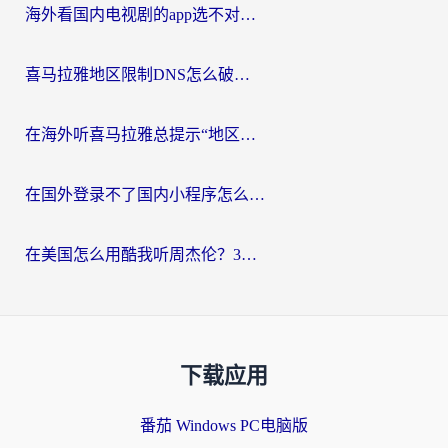
海外看国内电视剧的app选不对？这份回国加速器避坑指南帮你流畅追剧
喜马拉雅地区限制DNS怎么破？海外党听国内音乐听书的终极解决方案
在海外听喜马拉雅总提示“地区限制”？3步轻松解除+听国内音乐全攻略
在国外登录不了国内小程序怎么办？选对回国加速器，轻松解锁国内资源
在美国怎么用酷我听周杰伦？3步搞定海外听歌难题
下载应用
番茄 Windows PC电脑版