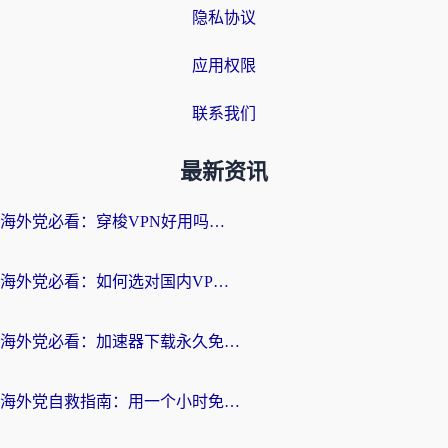
隐私协议
应用权限
联系我们
最新资讯
海外党必看：穿梭VPN好用吗？和云帆VPN对比哪个回国效果更好？附真实测评+避坑指南
海外党必看：如何选对国内VPN，实现无缝访问国内资源？
海外党必看：加速器下载永久免费版真的存在吗？教你无缝访问国内资源的正确姿势
海外党自救指南：用一个小时免费加速器，轻松打破国内资源访问壁垒？