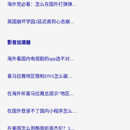
海外党必看：怎么在国外打弹弹堂不卡？番茄加速器亲测指南
英国崩坏学园2延迟高到心态崩？海外党国服游戏加速终极指南
影音加速器
海外看国内电视剧的app选不对？这份回国加速器避坑指南帮你流畅追剧
喜马拉雅地区限制DNS怎么破？海外党听国内音乐听书的终极解决方案
在海外听喜马拉雅总提示“地区限制”？3步轻松解除+听国内音乐全攻略
在国外登录不了国内小程序怎么办？选对回国加速器，轻松解锁国内资源
在美国怎么用酷我听周杰伦？3步搞定海外听歌难题