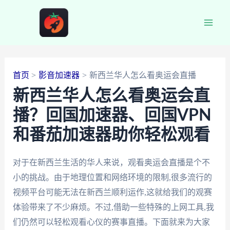
跳
至
Main
内
容
Men
首页
影音加速器
新西兰华人怎么看奥运会直播
新西兰华人怎么看奥运会直
播？回国加速器、回国VPN
和番茄加速器助你轻松观看
对于在新西兰生活的华人来说，观看奥运会直播是个不
小的挑战。由于地理位置和网络环境的限制,很多流行的
视频平台可能无法在新西兰顺利运作,这就给我们的观赛
体验带来了不少麻烦。不过,借助一些特殊的上网工具,我
们仍然可以轻松观看心仪的赛事直播。下面就来为大家