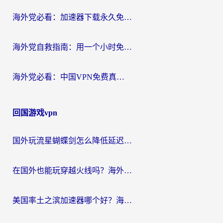
海外党必看：加速器下载永久免费版真的存在吗？教你无缝访问国内资源的正确姿势
海外党自救指南：用一个小时免费加速器，轻松打破国内资源访问壁垒？
海外党必看：中国VPN免费真的靠谱吗？手把手教你选对回国加速器
回国游戏vpn
国外玩流星蝴蝶剑怎么降低延迟？海外党必看的加速秘籍（含欧洲鸣潮&彩虹岛优化攻略）
在国外也能玩穿越火线吗？海外玩家国服游戏畅玩终极指南
美国率土之滨加速器哪个好？海外党国服游戏畅玩终极指南（附多游戏解决方案）