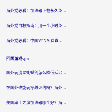
海外党必看：加速器下载永久免费版真的存在吗？教你无缝访问国内资源的正确姿势
海外党自救指南：用一个小时免费加速器，轻松打破国内资源访问壁垒？
海外党必看：中国VPN免费真的靠谱吗？手把手教你选对回国加速器
回国游戏vpn
国外玩流星蝴蝶剑怎么降低延迟？海外党必看的加速秘籍（含欧洲鸣潮&彩虹岛优化攻略）
在国外也能玩穿越火线吗？海外玩家国服游戏畅玩终极指南
美国率土之滨加速器哪个好？海外党国服游戏畅玩终极指南（附多游戏解决方案）