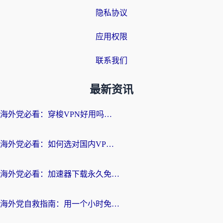
隐私协议
应用权限
联系我们
最新资讯
海外党必看：穿梭VPN好用吗？和云帆VPN对比哪个回国效果更好？附真实测评+避坑指南
海外党必看：如何选对国内VPN，实现无缝访问国内资源？
海外党必看：加速器下载永久免费版真的存在吗？教你无缝访问国内资源的正确姿势
海外党自救指南：用一个小时免费加速器，轻松打破国内资源访问壁垒？