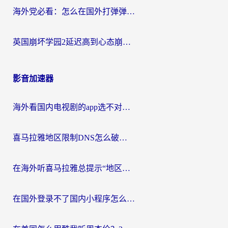
海外党必看：怎么在国外打弹弹堂不卡？番茄加速器亲测指南
英国崩坏学园2延迟高到心态崩？海外党国服游戏加速终极指南
影音加速器
海外看国内电视剧的app选不对？这份回国加速器避坑指南帮你流畅追剧
喜马拉雅地区限制DNS怎么破？海外党听国内音乐听书的终极解决方案
在海外听喜马拉雅总提示“地区限制”？3步轻松解除+听国内音乐全攻略
在国外登录不了国内小程序怎么办？选对回国加速器，轻松解锁国内资源