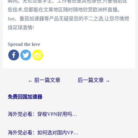
瞬间。无论您是学生、工作者还是其他身份,只要借助这
些技术,您都能在文莱地区随时随地欣赏欧洲杯直播。
fast、番茄加速器等产品无疑是您的不二之选,让您尽情燃
烧足球激情!
Spread the love
文
←
前一篇文章
后一篇文章
→
章
免费回国加速器
导
航
海外党必看：穿梭VPN好用吗？和云帆VPN对比哪个回国效果更好？附真实测评+避坑指南
海外党必看：如何选对国内VPN，实现无缝访问国内资源？