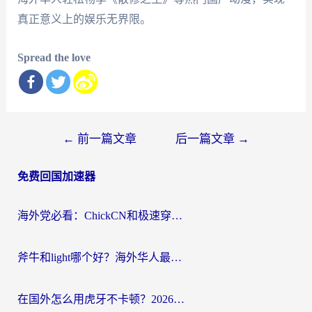
真正意义上的娱乐无界限。
Spread the love
文
←
前一篇文章
后一篇文章
→
章
免费回国加速器
导
航
海外党必看：ChickCN和极速穿梭VPN好用吗？3招教你选对回国加速器无缝刷国内资源
斧牛和light哪个好？海外华人最关心的回国加速器选择难题，一篇讲透
在国外怎么用虎牙不卡顿？2026海外华人亲测有效的回国加速器选择指南