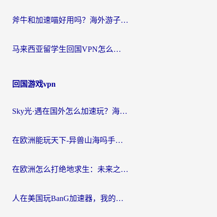
斧牛和加速喵好用吗？海外游子的真实选择困境
马来西亚留学生回国VPN怎么选？3个避坑点+1款实测好用的加速器推荐
回国游戏vpn
Sky光·遇在国外怎么加速玩？海外党亲测有效的国服游戏加速指南
在欧洲能玩天下-异兽山海吗手游？海外玩家的加速器生存指南
在欧洲怎么打绝地求生：未来之役不卡？留学生亲测的加速器避坑指南
人在美国玩BanG加速器，我的延迟终于绿了