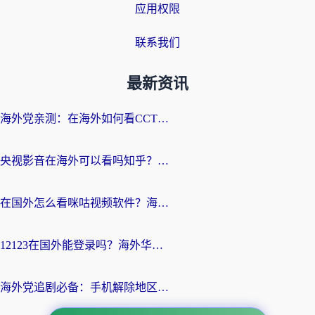
应用权限
联系我们
最新资讯
海外党亲测：在海外如何看CCTV？告别“仅限大陆播放”的实用指南
央视影音在海外可以看吗知乎？留学生亲测：3步解决地域限制+追剧自由
在国外怎么看咪咕视频软件？海外党亲测有效的回国加速方案
12123在国外能登录吗？海外华人必看的回国加速实用指南
海外党追剧必备：手机解除地区限制app怎么选？解决央视视频&国内剧地区限制全指南