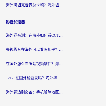
海外玩坦克世界总卡顿？海外坦克世界加速器有哪些？实测好用的选择在这里
影音加速器
海外党亲测：在海外如何看CCTV？告别“仅限大陆播放”的实用指南
央视影音在海外可以看吗知乎？留学生亲测：3步解决地域限制+追剧自由
在国外怎么看咪咕视频软件？海外党亲测有效的回国加速方案
12123在国外能登录吗？海外华人必看的回国加速实用指南
海外党追剧必备：手机解除地区限制app怎么选？解决央视视频&国内剧地区限制全指南