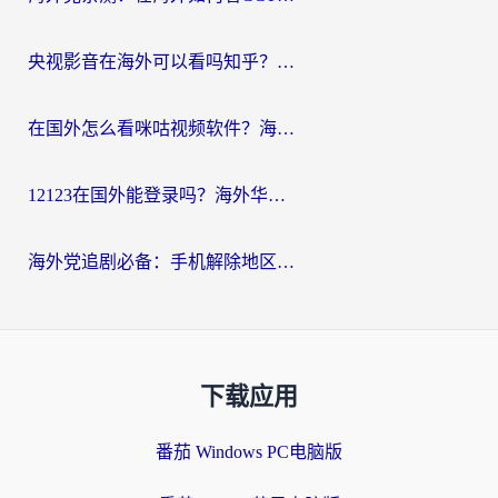
央视影音在海外可以看吗知乎？留学生亲测：3步解决地域限制+追剧自由
在国外怎么看咪咕视频软件？海外党亲测有效的回国加速方案
12123在国外能登录吗？海外华人必看的回国加速实用指南
海外党追剧必备：手机解除地区限制app怎么选？解决央视视频&国内剧地区限制全指南
下载应用
番茄 Windows PC电脑版