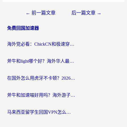
文
←
前一篇文章
后一篇文章
→
章
免费回国加速器
导
航
海外党必看：ChickCN和极速穿梭VPN好用吗？3招教你选对回国加速器无缝刷国内资源
斧牛和light哪个好？海外华人最关心的回国加速器选择难题，一篇讲透
在国外怎么用虎牙不卡顿？2026海外华人亲测有效的回国加速器选择指南
斧牛和加速喵好用吗？海外游子的真实选择困境
马来西亚留学生回国VPN怎么选？3个避坑点+1款实测好用的加速器推荐