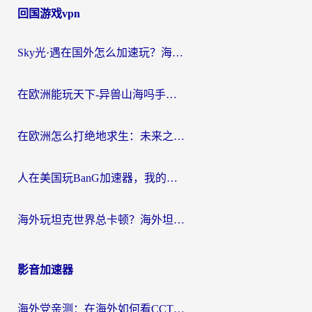
回国游戏vpn
Sky光·遇在国外怎么加速玩？海外党亲测有效的国服游戏加速指南
在欧洲能玩天下-异兽山海吗手游？海外玩家的加速器生存指南
在欧洲怎么打绝地求生：未来之役不卡？留学生亲测的加速器避坑指南
人在美国玩BanG加速器，我的延迟终于绿了
海外玩坦克世界总卡顿？海外坦克世界加速器有哪些？实测好用的选择在这里
影音加速器
海外党亲测：在海外如何看CCTV？告别“仅限大陆播放”的实用指南