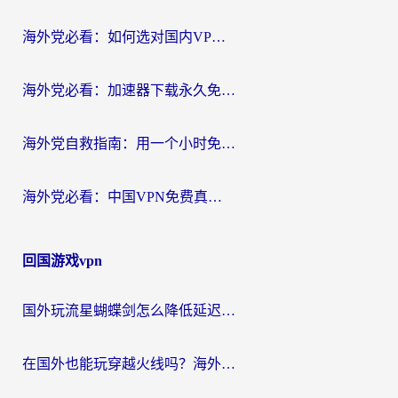
海外党必看：如何选对国内VPN，实现无缝访问国内资源？
海外党必看：加速器下载永久免费版真的存在吗？教你无缝访问国内资源的正确姿势
海外党自救指南：用一个小时免费加速器，轻松打破国内资源访问壁垒？
海外党必看：中国VPN免费真的靠谱吗？手把手教你选对回国加速器
回国游戏vpn
国外玩流星蝴蝶剑怎么降低延迟？海外党必看的加速秘籍（含欧洲鸣潮&彩虹岛优化攻略）
在国外也能玩穿越火线吗？海外玩家国服游戏畅玩终极指南