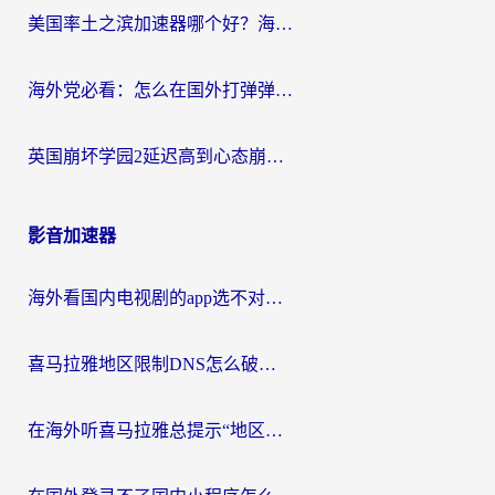
美国率土之滨加速器哪个好？海外党国服游戏畅玩终极指南（附多游戏解决方案）
海外党必看：怎么在国外打弹弹堂不卡？番茄加速器亲测指南
英国崩坏学园2延迟高到心态崩？海外党国服游戏加速终极指南
影音加速器
海外看国内电视剧的app选不对？这份回国加速器避坑指南帮你流畅追剧
喜马拉雅地区限制DNS怎么破？海外党听国内音乐听书的终极解决方案
在海外听喜马拉雅总提示“地区限制”？3步轻松解除+听国内音乐全攻略