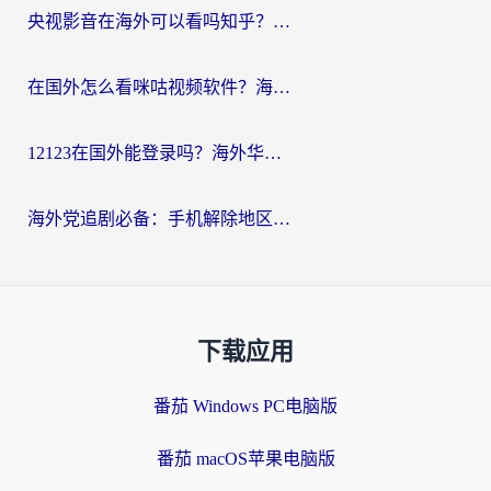
央视影音在海外可以看吗知乎？留学生亲测：3步解决地域限制+追剧自由
在国外怎么看咪咕视频软件？海外党亲测有效的回国加速方案
12123在国外能登录吗？海外华人必看的回国加速实用指南
海外党追剧必备：手机解除地区限制app怎么选？解决央视视频&国内剧地区限制全指南
下载应用
番茄 Windows PC电脑版
番茄 macOS苹果电脑版