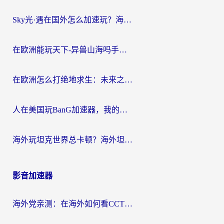
Sky光·遇在国外怎么加速玩？海外党亲测有效的国服游戏加速指南
在欧洲能玩天下-异兽山海吗手游？海外玩家的加速器生存指南
在欧洲怎么打绝地求生：未来之役不卡？留学生亲测的加速器避坑指南
人在美国玩BanG加速器，我的延迟终于绿了
海外玩坦克世界总卡顿？海外坦克世界加速器有哪些？实测好用的选择在这里
影音加速器
海外党亲测：在海外如何看CCTV？告别“仅限大陆播放”的实用指南