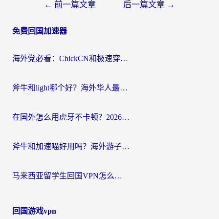
文
←
前一篇文章
后一篇文章
→
章
免费回国加速器
导
航
海外党必看：ChickCN和极速穿梭VPN好用吗？3招教你选对回国加速器无缝刷国内资源
斧牛和light哪个好？海外华人最关心的回国加速器选择难题，一篇讲透
在国外怎么用虎牙不卡顿？2026海外华人亲测有效的回国加速器选择指南
斧牛和加速喵好用吗？海外游子的真实选择困境
马来西亚留学生回国VPN怎么选？3个避坑点+1款实测好用的加速器推荐
回国游戏vpn