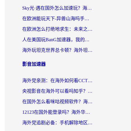
Sky光·遇在国外怎么加速玩？海外党亲测有效的国服游戏加速指南
在欧洲能玩天下-异兽山海吗手游？海外玩家的加速器生存指南
在欧洲怎么打绝地求生：未来之役不卡？留学生亲测的加速器避坑指南
人在美国玩BanG加速器，我的延迟终于绿了
海外玩坦克世界总卡顿？海外坦克世界加速器有哪些？实测好用的选择在这里
影音加速器
海外党亲测：在海外如何看CCTV？告别“仅限大陆播放”的实用指南
央视影音在海外可以看吗知乎？留学生亲测：3步解决地域限制+追剧自由
在国外怎么看咪咕视频软件？海外党亲测有效的回国加速方案
12123在国外能登录吗？海外华人必看的回国加速实用指南
海外党追剧必备：手机解除地区限制app怎么选？解决央视视频&国内剧地区限制全指南