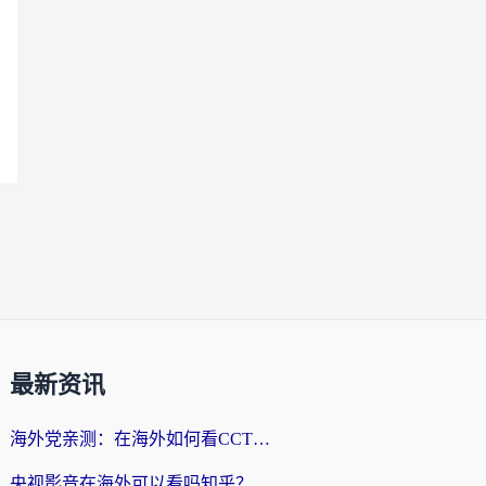
最新资讯
海外党亲测：在海外如何看CCTV？告别“仅限大陆播放”的实用指南
央视影音在海外可以看吗知乎？留学生亲测：3步解决地域限制+追剧自由