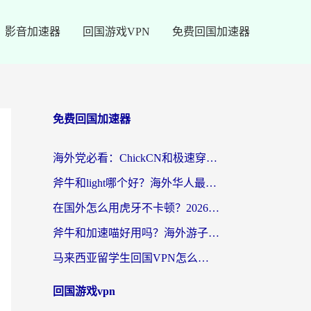
影音加速器
回国游戏VPN
免费回国加速器
免费回国加速器
海外党必看：ChickCN和极速穿梭VPN好用吗？3招教你选对回国加速器无缝刷国内资源
斧牛和light哪个好？海外华人最关心的回国加速器选择难题，一篇讲透
在国外怎么用虎牙不卡顿？2026海外华人亲测有效的回国加速器选择指南
斧牛和加速喵好用吗？海外游子的真实选择困境
马来西亚留学生回国VPN怎么选？3个避坑点+1款实测好用的加速器推荐
回国游戏vpn