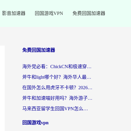
影音加速器
回国游戏VPN
免费回国加速器
免费回国加速器
海外党必看：ChickCN和极速穿梭VPN好用吗？3招教你选对回国加速器无缝刷国内资源
斧牛和light哪个好？海外华人最关心的回国加速器选择难题，一篇讲透
在国外怎么用虎牙不卡顿？2026海外华人亲测有效的回国加速器选择指南
斧牛和加速喵好用吗？海外游子的真实选择困境
马来西亚留学生回国VPN怎么选？3个避坑点+1款实测好用的加速器推荐
回国游戏vpn