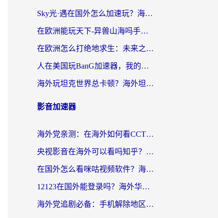
Sky光·遇在国外怎么加速玩？海外党亲测有效的国服游戏加速指南
在欧洲能玩天下-异兽山海吗手游？海外玩家的加速器生存指南
在欧洲怎么打绝地求生：未来之役不卡？留学生亲测的加速器避坑指南
人在美国玩BanG加速器，我的延迟终于绿了
海外玩坦克世界总卡顿？海外坦克世界加速器有哪些？实测好用的选择在这里
影音加速器
海外党亲测：在海外如何看CCTV？告别“仅限大陆播放”的实用指南
央视影音在海外可以看吗知乎？留学生亲测：3步解决地域限制+追剧自由
在国外怎么看咪咕视频软件？海外党亲测有效的回国加速方案
12123在国外能登录吗？海外华人必看的回国加速实用指南
海外党追剧必备：手机解除地区限制app怎么选？解决央视视频&国内剧地区限制全指南