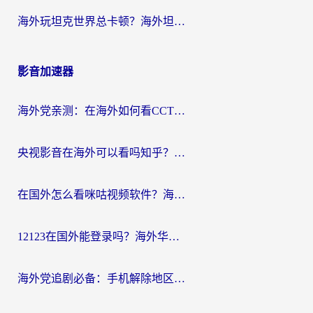
海外玩坦克世界总卡顿？海外坦克世界加速器有哪些？实测好用的选择在这里
影音加速器
海外党亲测：在海外如何看CCTV？告别“仅限大陆播放”的实用指南
央视影音在海外可以看吗知乎？留学生亲测：3步解决地域限制+追剧自由
在国外怎么看咪咕视频软件？海外党亲测有效的回国加速方案
12123在国外能登录吗？海外华人必看的回国加速实用指南
海外党追剧必备：手机解除地区限制app怎么选？解决央视视频&国内剧地区限制全指南