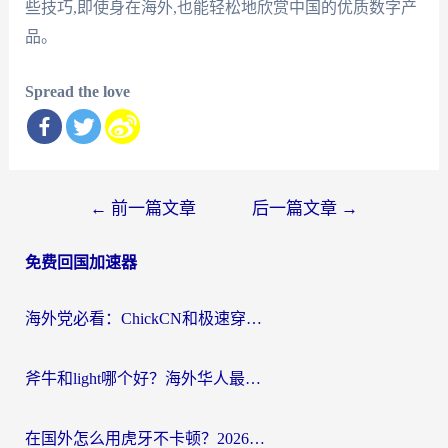
些技巧,即使身在海外,也能轻松地欣赏中国的优质数字产
品。
Spread the love
文
←
前一篇文章
后一篇文章
→
章
免费回国加速器
导
航
海外党必看：ChickCN和极速穿梭VPN好用吗？3招教你选对回国加速器无缝刷国内资源
斧牛和light哪个好？海外华人最关心的回国加速器选择难题，一篇讲透
在国外怎么用虎牙不卡顿？2026海外华人亲测有效的回国加速器选择指南