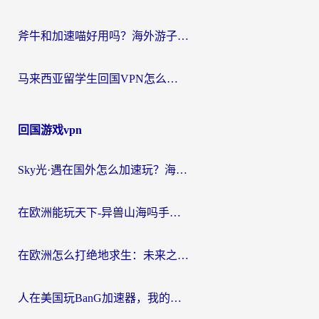
斧牛和加速喵好用吗？海外游子的真实选择困境
马来西亚留学生回国VPN怎么选？3个避坑点+1款实测好用的加速器推荐
回国游戏vpn
Sky光·遇在国外怎么加速玩？海外党亲测有效的国服游戏加速指南
在欧洲能玩天下-异兽山海吗手游？海外玩家的加速器生存指南
在欧洲怎么打绝地求生：未来之役不卡？留学生亲测的加速器避坑指南
人在美国玩BanG加速器，我的延迟终于绿了