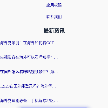
应用权限
联系我们
最新资讯
海外党亲测：在海外如何看CCTV？告别“仅限大陆播放”的实用指南
央视影音在海外可以看吗知乎？留学生亲测：3步解决地域限制+追剧自由
在国外怎么看咪咕视频软件？海外党亲测有效的回国加速方案
12123在国外能登录吗？海外华人必看的回国加速实用指南
海外党追剧必备：手机解除地区限制app怎么选？解决央视视频&国内剧地区限制全指南