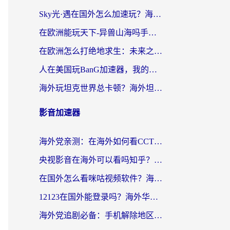
Sky光·遇在国外怎么加速玩？海外党亲测有效的国服游戏加速指南
在欧洲能玩天下-异兽山海吗手游？海外玩家的加速器生存指南
在欧洲怎么打绝地求生：未来之役不卡？留学生亲测的加速器避坑指南
人在美国玩BanG加速器，我的延迟终于绿了
海外玩坦克世界总卡顿？海外坦克世界加速器有哪些？实测好用的选择在这里
影音加速器
海外党亲测：在海外如何看CCTV？告别“仅限大陆播放”的实用指南
央视影音在海外可以看吗知乎？留学生亲测：3步解决地域限制+追剧自由
在国外怎么看咪咕视频软件？海外党亲测有效的回国加速方案
12123在国外能登录吗？海外华人必看的回国加速实用指南
海外党追剧必备：手机解除地区限制app怎么选？解决央视视频&国内剧地区限制全指南