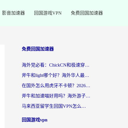
影音加速器
回国游戏VPN
免费回国加速器
免费回国加速器
海外党必看：ChickCN和极速穿梭VPN好用吗？3招教你选对回国加速器无缝刷国内资源
斧牛和light哪个好？海外华人最关心的回国加速器选择难题，一篇讲透
在国外怎么用虎牙不卡顿？2026海外华人亲测有效的回国加速器选择指南
斧牛和加速喵好用吗？海外游子的真实选择困境
马来西亚留学生回国VPN怎么选？3个避坑点+1款实测好用的加速器推荐
回国游戏vpn