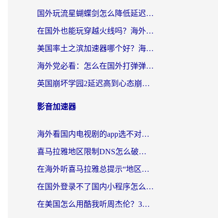
国外玩流星蝴蝶剑怎么降低延迟？海外党必看的加速秘籍（含欧洲鸣潮&彩虹岛优化攻略）
在国外也能玩穿越火线吗？海外玩家国服游戏畅玩终极指南
美国率土之滨加速器哪个好？海外党国服游戏畅玩终极指南（附多游戏解决方案）
海外党必看：怎么在国外打弹弹堂不卡？番茄加速器亲测指南
英国崩坏学园2延迟高到心态崩？海外党国服游戏加速终极指南
影音加速器
海外看国内电视剧的app选不对？这份回国加速器避坑指南帮你流畅追剧
喜马拉雅地区限制DNS怎么破？海外党听国内音乐听书的终极解决方案
在海外听喜马拉雅总提示“地区限制”？3步轻松解除+听国内音乐全攻略
在国外登录不了国内小程序怎么办？选对回国加速器，轻松解锁国内资源
在美国怎么用酷我听周杰伦？3步搞定海外听歌难题