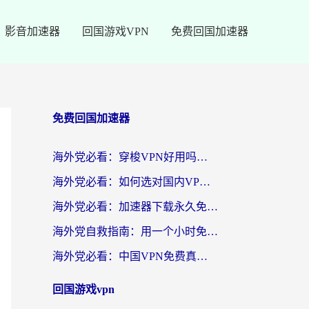
影音加速器
回国游戏VPN
免费回国加速器
免费回国加速器
海外党必看：穿梭VPN好用吗？和云帆VPN对比哪个回国效果更好？附真实测评+避坑指南
海外党必看：如何选对国内VPN，实现无缝访问国内资源？
海外党必看：加速器下载永久免费版真的存在吗？教你无缝访问国内资源的正确姿势
海外党自救指南：用一个小时免费加速器，轻松打破国内资源访问壁垒？
海外党必看：中国VPN免费真的靠谱吗？手把手教你选对回国加速器
回国游戏vpn