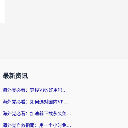
最新资讯
海外党必看：穿梭VPN好用吗？和云帆VPN对比哪个回国效果更好？附真实测评+避坑指南
海外党必看：如何选对国内VPN，实现无缝访问国内资源？
海外党必看：加速器下载永久免费版真的存在吗？教你无缝访问国内资源的正确姿势
海外党自救指南：用一个小时免费加速器，轻松打破国内资源访问壁垒？