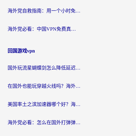
海外党自救指南：用一个小时免费加速器，轻松打破国内资源访问壁垒？
海外党必看：中国VPN免费真的靠谱吗？手把手教你选对回国加速器
回国游戏vpn
国外玩流星蝴蝶剑怎么降低延迟？海外党必看的加速秘籍（含欧洲鸣潮&彩虹岛优化攻略）
在国外也能玩穿越火线吗？海外玩家国服游戏畅玩终极指南
美国率土之滨加速器哪个好？海外党国服游戏畅玩终极指南（附多游戏解决方案）
海外党必看：怎么在国外打弹弹堂不卡？番茄加速器亲测指南