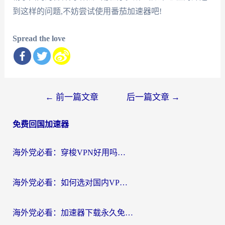
到这样的问题,不妨尝试使用番茄加速器吧!
Spread the love
文
←
前一篇文章
后一篇文章
→
章
免费回国加速器
导
航
海外党必看：穿梭VPN好用吗？和云帆VPN对比哪个回国效果更好？附真实测评+避坑指南
海外党必看：如何选对国内VPN，实现无缝访问国内资源？
海外党必看：加速器下载永久免费版真的存在吗？教你无缝访问国内资源的正确姿势