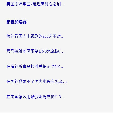
英国崩坏学园2延迟高到心态崩？海外党国服游戏加速终极指南
影音加速器
海外看国内电视剧的app选不对？这份回国加速器避坑指南帮你流畅追剧
喜马拉雅地区限制DNS怎么破？海外党听国内音乐听书的终极解决方案
在海外听喜马拉雅总提示“地区限制”？3步轻松解除+听国内音乐全攻略
在国外登录不了国内小程序怎么办？选对回国加速器，轻松解锁国内资源
在美国怎么用酷我听周杰伦？3步搞定海外听歌难题