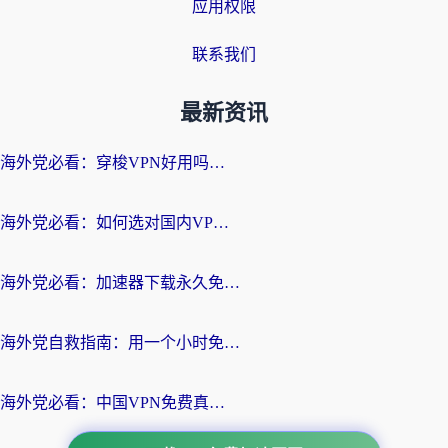
应用权限
联系我们
最新资讯
海外党必看：穿梭VPN好用吗？和云帆VPN对比哪个回国效果更好？附真实测评+避坑指南
海外党必看：如何选对国内VPN，实现无缝访问国内资源？
海外党必看：加速器下载永久免费版真的存在吗？教你无缝访问国内资源的正确姿势
海外党自救指南：用一个小时免费加速器，轻松打破国内资源访问壁垒？
海外党必看：中国VPN免费真的靠谱吗？手把手教你选对回国加速器