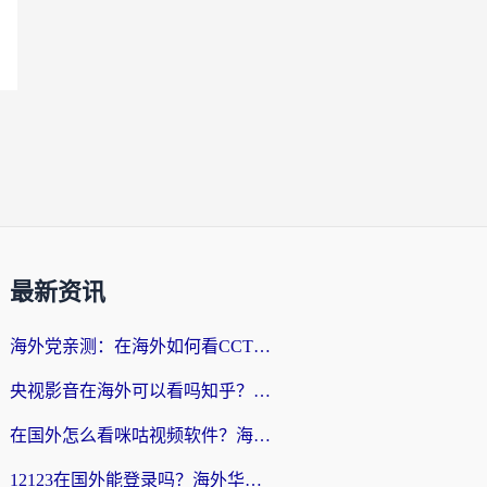
最新资讯
海外党亲测：在海外如何看CCTV？告别“仅限大陆播放”的实用指南
央视影音在海外可以看吗知乎？留学生亲测：3步解决地域限制+追剧自由
在国外怎么看咪咕视频软件？海外党亲测有效的回国加速方案
12123在国外能登录吗？海外华人必看的回国加速实用指南