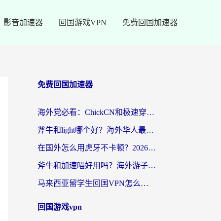
影音加速器
回国游戏VPN
免费回国加速器
免费回国加速器
海外党必看：ChickCN和极速穿梭VPN好用吗？3招教你选对回国加速器无缝刷国内资源
斧牛和light哪个好？海外华人最关心的回国加速器选择难题，一篇讲透
在国外怎么用虎牙不卡顿？2026海外华人亲测有效的回国加速器选择指南
斧牛和加速喵好用吗？海外游子的真实选择困境
马来西亚留学生回国VPN怎么选？3个避坑点+1款实测好用的加速器推荐
回国游戏vpn