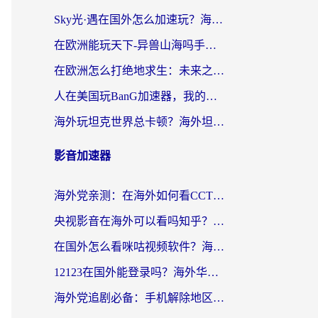
Sky光·遇在国外怎么加速玩？海外党亲测有效的国服游戏加速指南
在欧洲能玩天下-异兽山海吗手游？海外玩家的加速器生存指南
在欧洲怎么打绝地求生：未来之役不卡？留学生亲测的加速器避坑指南
人在美国玩BanG加速器，我的延迟终于绿了
海外玩坦克世界总卡顿？海外坦克世界加速器有哪些？实测好用的选择在这里
影音加速器
海外党亲测：在海外如何看CCTV？告别“仅限大陆播放”的实用指南
央视影音在海外可以看吗知乎？留学生亲测：3步解决地域限制+追剧自由
在国外怎么看咪咕视频软件？海外党亲测有效的回国加速方案
12123在国外能登录吗？海外华人必看的回国加速实用指南
海外党追剧必备：手机解除地区限制app怎么选？解决央视视频&国内剧地区限制全指南