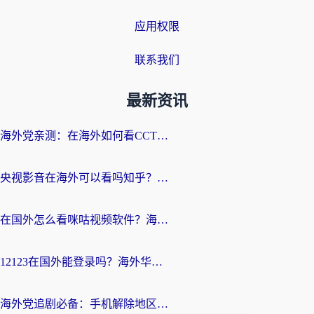
应用权限
联系我们
最新资讯
海外党亲测：在海外如何看CCTV？告别“仅限大陆播放”的实用指南
央视影音在海外可以看吗知乎？留学生亲测：3步解决地域限制+追剧自由
在国外怎么看咪咕视频软件？海外党亲测有效的回国加速方案
12123在国外能登录吗？海外华人必看的回国加速实用指南
海外党追剧必备：手机解除地区限制app怎么选？解决央视视频&国内剧地区限制全指南