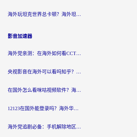
海外玩坦克世界总卡顿？海外坦克世界加速器有哪些？实测好用的选择在这里
影音加速器
海外党亲测：在海外如何看CCTV？告别“仅限大陆播放”的实用指南
央视影音在海外可以看吗知乎？留学生亲测：3步解决地域限制+追剧自由
在国外怎么看咪咕视频软件？海外党亲测有效的回国加速方案
12123在国外能登录吗？海外华人必看的回国加速实用指南
海外党追剧必备：手机解除地区限制app怎么选？解决央视视频&国内剧地区限制全指南