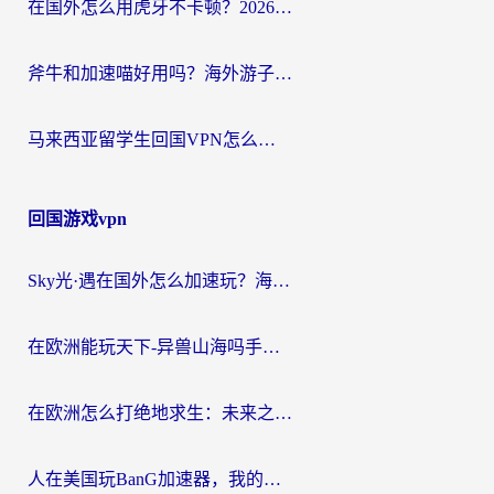
在国外怎么用虎牙不卡顿？2026海外华人亲测有效的回国加速器选择指南
斧牛和加速喵好用吗？海外游子的真实选择困境
马来西亚留学生回国VPN怎么选？3个避坑点+1款实测好用的加速器推荐
回国游戏vpn
Sky光·遇在国外怎么加速玩？海外党亲测有效的国服游戏加速指南
在欧洲能玩天下-异兽山海吗手游？海外玩家的加速器生存指南
在欧洲怎么打绝地求生：未来之役不卡？留学生亲测的加速器避坑指南
人在美国玩BanG加速器，我的延迟终于绿了