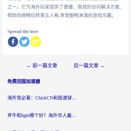
之一。它为海外玩家提供了便捷、高效的访问解决方案,
帮助你顺畅玩转第五人格,享受酣畅淋漓的游戏乐趣。
Spread the love
文
←
前一篇文章
后一篇文章
→
章
免费回国加速器
导
航
海外党必看：ChickCN和极速穿梭VPN好用吗？3招教你选对回国加速器无缝刷国内资源
斧牛和light哪个好？海外华人最关心的回国加速器选择难题，一篇讲透