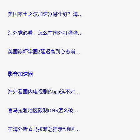
美国率土之滨加速器哪个好？海外党国服游戏畅玩终极指南（附多游戏解决方案）
海外党必看：怎么在国外打弹弹堂不卡？番茄加速器亲测指南
英国崩坏学园2延迟高到心态崩？海外党国服游戏加速终极指南
影音加速器
海外看国内电视剧的app选不对？这份回国加速器避坑指南帮你流畅追剧
喜马拉雅地区限制DNS怎么破？海外党听国内音乐听书的终极解决方案
在海外听喜马拉雅总提示“地区限制”？3步轻松解除+听国内音乐全攻略