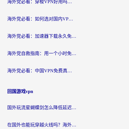
海外党必看：穿梭VPN好用吗？和云帆VPN对比哪个回国效果更好？附真实测评+避坑指南
海外党必看：如何选对国内VPN，实现无缝访问国内资源？
海外党必看：加速器下载永久免费版真的存在吗？教你无缝访问国内资源的正确姿势
海外党自救指南：用一个小时免费加速器，轻松打破国内资源访问壁垒？
海外党必看：中国VPN免费真的靠谱吗？手把手教你选对回国加速器
回国游戏vpn
国外玩流星蝴蝶剑怎么降低延迟？海外党必看的加速秘籍（含欧洲鸣潮&彩虹岛优化攻略）
在国外也能玩穿越火线吗？海外玩家国服游戏畅玩终极指南