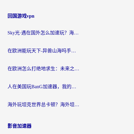
回国游戏vpn
Sky光·遇在国外怎么加速玩？海外党亲测有效的国服游戏加速指南
在欧洲能玩天下-异兽山海吗手游？海外玩家的加速器生存指南
在欧洲怎么打绝地求生：未来之役不卡？留学生亲测的加速器避坑指南
人在美国玩BanG加速器，我的延迟终于绿了
海外玩坦克世界总卡顿？海外坦克世界加速器有哪些？实测好用的选择在这里
影音加速器