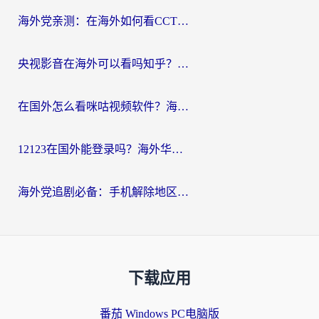
海外党亲测：在海外如何看CCTV？告别“仅限大陆播放”的实用指南
央视影音在海外可以看吗知乎？留学生亲测：3步解决地域限制+追剧自由
在国外怎么看咪咕视频软件？海外党亲测有效的回国加速方案
12123在国外能登录吗？海外华人必看的回国加速实用指南
海外党追剧必备：手机解除地区限制app怎么选？解决央视视频&国内剧地区限制全指南
下载应用
番茄 Windows PC电脑版