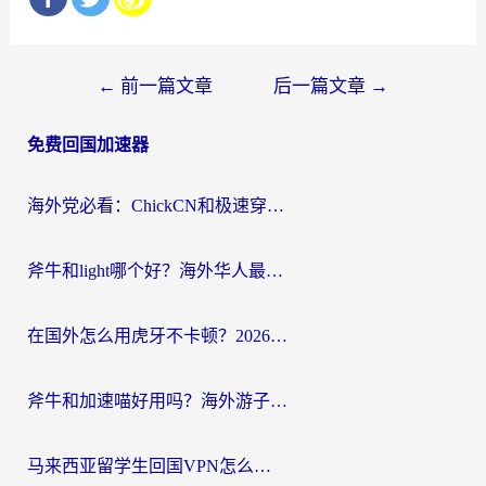
文
←
前一篇文章
后一篇文章
→
章
免费回国加速器
导
航
海外党必看：ChickCN和极速穿梭VPN好用吗？3招教你选对回国加速器无缝刷国内资源
斧牛和light哪个好？海外华人最关心的回国加速器选择难题，一篇讲透
在国外怎么用虎牙不卡顿？2026海外华人亲测有效的回国加速器选择指南
斧牛和加速喵好用吗？海外游子的真实选择困境
马来西亚留学生回国VPN怎么选？3个避坑点+1款实测好用的加速器推荐