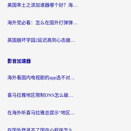
美国率土之滨加速器哪个好？海外党国服游戏畅玩终极指南（附多游戏解决方案）
海外党必看：怎么在国外打弹弹堂不卡？番茄加速器亲测指南
英国崩坏学园2延迟高到心态崩？海外党国服游戏加速终极指南
影音加速器
海外看国内电视剧的app选不对？这份回国加速器避坑指南帮你流畅追剧
喜马拉雅地区限制DNS怎么破？海外党听国内音乐听书的终极解决方案
在海外听喜马拉雅总提示“地区限制”？3步轻松解除+听国内音乐全攻略
在国外登录不了国内小程序怎么办？选对回国加速器，轻松解锁国内资源