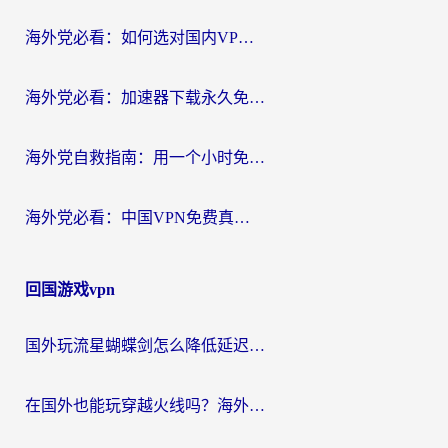
海外党必看：如何选对国内VPN，实现无缝访问国内资源？
海外党必看：加速器下载永久免费版真的存在吗？教你无缝访问国内资源的正确姿势
海外党自救指南：用一个小时免费加速器，轻松打破国内资源访问壁垒？
海外党必看：中国VPN免费真的靠谱吗？手把手教你选对回国加速器
回国游戏vpn
国外玩流星蝴蝶剑怎么降低延迟？海外党必看的加速秘籍（含欧洲鸣潮&彩虹岛优化攻略）
在国外也能玩穿越火线吗？海外玩家国服游戏畅玩终极指南