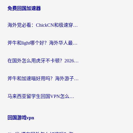
章
免费回国加速器
导
航
海外党必看：ChickCN和极速穿梭VPN好用吗？3招教你选对回国加速器无缝刷国内资源
斧牛和light哪个好？海外华人最关心的回国加速器选择难题，一篇讲透
在国外怎么用虎牙不卡顿？2026海外华人亲测有效的回国加速器选择指南
斧牛和加速喵好用吗？海外游子的真实选择困境
马来西亚留学生回国VPN怎么选？3个避坑点+1款实测好用的加速器推荐
回国游戏vpn