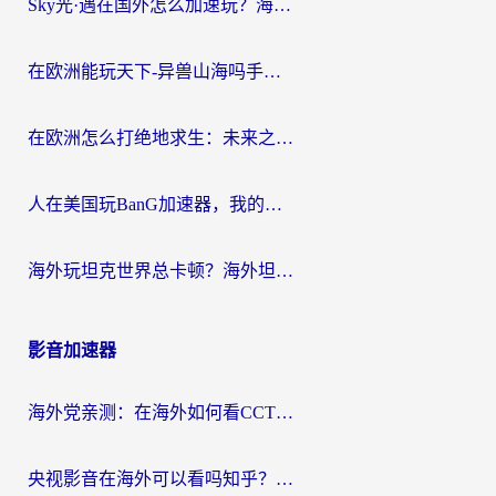
Sky光·遇在国外怎么加速玩？海外党亲测有效的国服游戏加速指南
在欧洲能玩天下-异兽山海吗手游？海外玩家的加速器生存指南
在欧洲怎么打绝地求生：未来之役不卡？留学生亲测的加速器避坑指南
人在美国玩BanG加速器，我的延迟终于绿了
海外玩坦克世界总卡顿？海外坦克世界加速器有哪些？实测好用的选择在这里
影音加速器
海外党亲测：在海外如何看CCTV？告别“仅限大陆播放”的实用指南
央视影音在海外可以看吗知乎？留学生亲测：3步解决地域限制+追剧自由