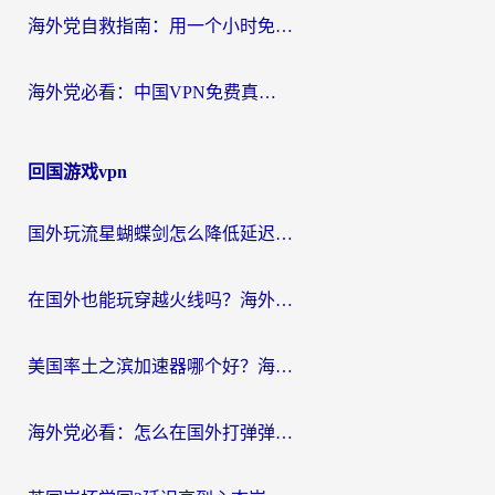
海外党自救指南：用一个小时免费加速器，轻松打破国内资源访问壁垒？
海外党必看：中国VPN免费真的靠谱吗？手把手教你选对回国加速器
回国游戏vpn
国外玩流星蝴蝶剑怎么降低延迟？海外党必看的加速秘籍（含欧洲鸣潮&彩虹岛优化攻略）
在国外也能玩穿越火线吗？海外玩家国服游戏畅玩终极指南
美国率土之滨加速器哪个好？海外党国服游戏畅玩终极指南（附多游戏解决方案）
海外党必看：怎么在国外打弹弹堂不卡？番茄加速器亲测指南