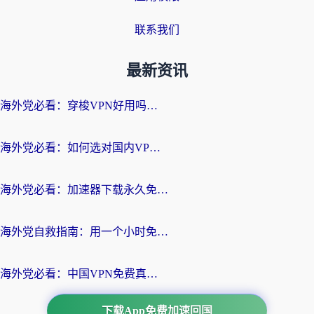
联系我们
最新资讯
海外党必看：穿梭VPN好用吗？和云帆VPN对比哪个回国效果更好？附真实测评+避坑指南
海外党必看：如何选对国内VPN，实现无缝访问国内资源？
海外党必看：加速器下载永久免费版真的存在吗？教你无缝访问国内资源的正确姿势
海外党自救指南：用一个小时免费加速器，轻松打破国内资源访问壁垒？
海外党必看：中国VPN免费真的靠谱吗？手把手教你选对回国加速器
下载App免费加速回国