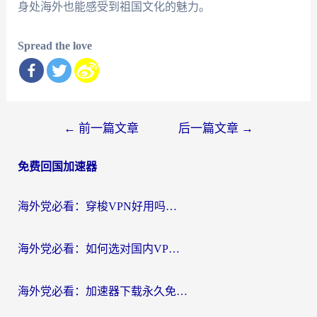
身处海外也能感受到祖国文化的魅力。
Spread the love
文
←
前一篇文章
后一篇文章
→
章
免费回国加速器
导
航
海外党必看：穿梭VPN好用吗？和云帆VPN对比哪个回国效果更好？附真实测评+避坑指南
海外党必看：如何选对国内VPN，实现无缝访问国内资源？
海外党必看：加速器下载永久免费版真的存在吗？教你无缝访问国内资源的正确姿势