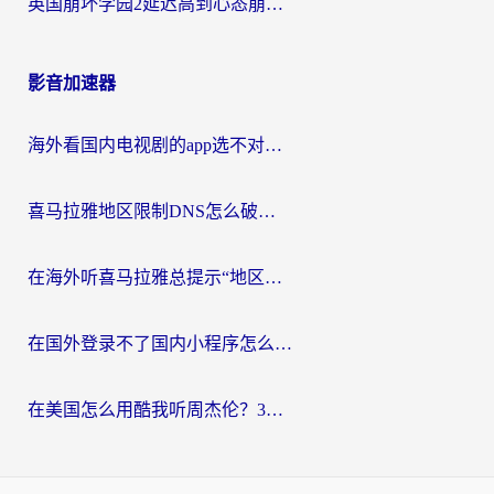
英国崩坏学园2延迟高到心态崩？海外党国服游戏加速终极指南
影音加速器
海外看国内电视剧的app选不对？这份回国加速器避坑指南帮你流畅追剧
喜马拉雅地区限制DNS怎么破？海外党听国内音乐听书的终极解决方案
在海外听喜马拉雅总提示“地区限制”？3步轻松解除+听国内音乐全攻略
在国外登录不了国内小程序怎么办？选对回国加速器，轻松解锁国内资源
在美国怎么用酷我听周杰伦？3步搞定海外听歌难题