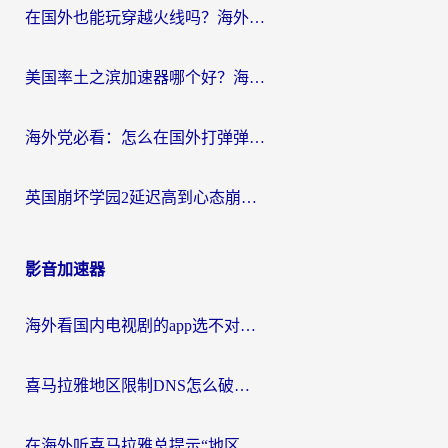
在国外也能玩穿越火线吗？海外玩家国服游戏畅玩终极指南
美国率土之滨加速器哪个好？海外党国服游戏畅玩终极指南（附多游戏解决方案）
海外党必看：怎么在国外打弹弹堂不卡？番茄加速器亲测指南
英国崩坏学园2延迟高到心态崩？海外党国服游戏加速终极指南
影音加速器
海外看国内电视剧的app选不对？这份回国加速器避坑指南帮你流畅追剧
喜马拉雅地区限制DNS怎么破？海外党听国内音乐听书的终极解决方案
在海外听喜马拉雅总提示“地区限制”？3步轻松解除+听国内音乐全攻略