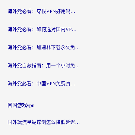
航
海外党必看：穿梭VPN好用吗？和云帆VPN对比哪个回国效果更好？附真实测评+避坑指南
海外党必看：如何选对国内VPN，实现无缝访问国内资源？
海外党必看：加速器下载永久免费版真的存在吗？教你无缝访问国内资源的正确姿势
海外党自救指南：用一个小时免费加速器，轻松打破国内资源访问壁垒？
海外党必看：中国VPN免费真的靠谱吗？手把手教你选对回国加速器
回国游戏vpn
国外玩流星蝴蝶剑怎么降低延迟？海外党必看的加速秘籍（含欧洲鸣潮&彩虹岛优化攻略）