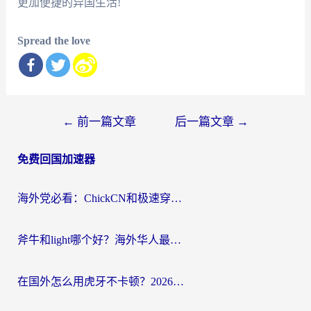
更加便捷的异国生活!
Spread the love
文
←
前一篇文章
后一篇文章
→
章
免费回国加速器
导
航
海外党必看：ChickCN和极速穿梭VPN好用吗？3招教你选对回国加速器无缝刷国内资源
斧牛和light哪个好？海外华人最关心的回国加速器选择难题，一篇讲透
在国外怎么用虎牙不卡顿？2026海外华人亲测有效的回国加速器选择指南