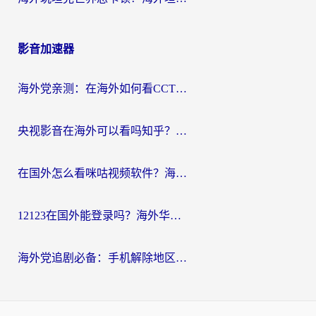
影音加速器
海外党亲测：在海外如何看CCTV？告别“仅限大陆播放”的实用指南
央视影音在海外可以看吗知乎？留学生亲测：3步解决地域限制+追剧自由
在国外怎么看咪咕视频软件？海外党亲测有效的回国加速方案
12123在国外能登录吗？海外华人必看的回国加速实用指南
海外党追剧必备：手机解除地区限制app怎么选？解决央视视频&国内剧地区限制全指南