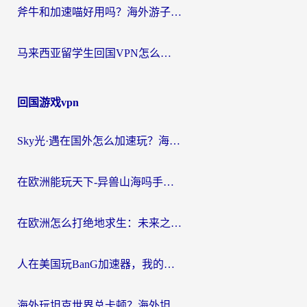
斧牛和加速喵好用吗？海外游子的真实选择困境
马来西亚留学生回国VPN怎么选？3个避坑点+1款实测好用的加速器推荐
回国游戏vpn
Sky光·遇在国外怎么加速玩？海外党亲测有效的国服游戏加速指南
在欧洲能玩天下-异兽山海吗手游？海外玩家的加速器生存指南
在欧洲怎么打绝地求生：未来之役不卡？留学生亲测的加速器避坑指南
人在美国玩BanG加速器，我的延迟终于绿了
海外玩坦克世界总卡顿？海外坦克世界加速器有哪些？实测好用的选择在这里