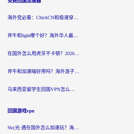
免费回国加速器
导
航
海外党必看：ChickCN和极速穿梭VPN好用吗？3招教你选对回国加速器无缝刷国内资源
斧牛和light哪个好？海外华人最关心的回国加速器选择难题，一篇讲透
在国外怎么用虎牙不卡顿？2026海外华人亲测有效的回国加速器选择指南
斧牛和加速喵好用吗？海外游子的真实选择困境
马来西亚留学生回国VPN怎么选？3个避坑点+1款实测好用的加速器推荐
回国游戏vpn
Sky光·遇在国外怎么加速玩？海外党亲测有效的国服游戏加速指南