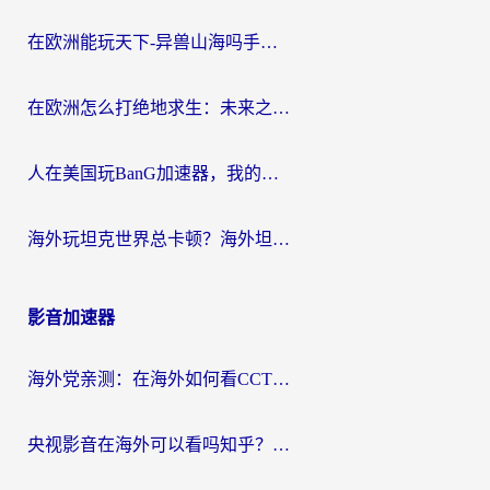
在欧洲能玩天下-异兽山海吗手游？海外玩家的加速器生存指南
在欧洲怎么打绝地求生：未来之役不卡？留学生亲测的加速器避坑指南
人在美国玩BanG加速器，我的延迟终于绿了
海外玩坦克世界总卡顿？海外坦克世界加速器有哪些？实测好用的选择在这里
影音加速器
海外党亲测：在海外如何看CCTV？告别“仅限大陆播放”的实用指南
央视影音在海外可以看吗知乎？留学生亲测：3步解决地域限制+追剧自由