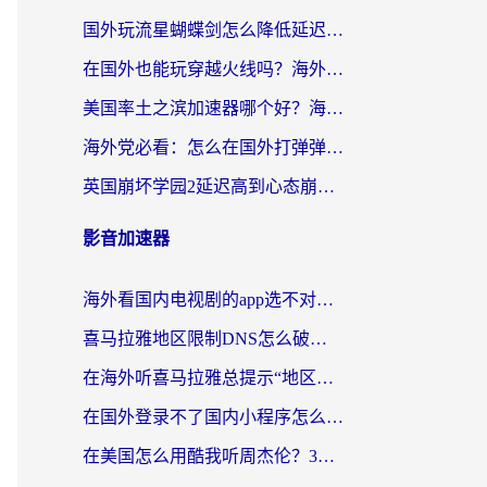
国外玩流星蝴蝶剑怎么降低延迟？海外党必看的加速秘籍（含欧洲鸣潮&彩虹岛优化攻略）
在国外也能玩穿越火线吗？海外玩家国服游戏畅玩终极指南
美国率土之滨加速器哪个好？海外党国服游戏畅玩终极指南（附多游戏解决方案）
海外党必看：怎么在国外打弹弹堂不卡？番茄加速器亲测指南
英国崩坏学园2延迟高到心态崩？海外党国服游戏加速终极指南
影音加速器
海外看国内电视剧的app选不对？这份回国加速器避坑指南帮你流畅追剧
喜马拉雅地区限制DNS怎么破？海外党听国内音乐听书的终极解决方案
在海外听喜马拉雅总提示“地区限制”？3步轻松解除+听国内音乐全攻略
在国外登录不了国内小程序怎么办？选对回国加速器，轻松解锁国内资源
在美国怎么用酷我听周杰伦？3步搞定海外听歌难题