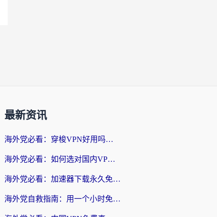
最新资讯
海外党必看：穿梭VPN好用吗？和云帆VPN对比哪个回国效果更好？附真实测评+避坑指南
海外党必看：如何选对国内VPN，实现无缝访问国内资源？
海外党必看：加速器下载永久免费版真的存在吗？教你无缝访问国内资源的正确姿势
海外党自救指南：用一个小时免费加速器，轻松打破国内资源访问壁垒？