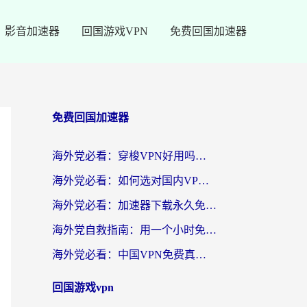
影音加速器
回国游戏VPN
免费回国加速器
免费回国加速器
海外党必看：穿梭VPN好用吗？和云帆VPN对比哪个回国效果更好？附真实测评+避坑指南
海外党必看：如何选对国内VPN，实现无缝访问国内资源？
海外党必看：加速器下载永久免费版真的存在吗？教你无缝访问国内资源的正确姿势
海外党自救指南：用一个小时免费加速器，轻松打破国内资源访问壁垒？
海外党必看：中国VPN免费真的靠谱吗？手把手教你选对回国加速器
回国游戏vpn