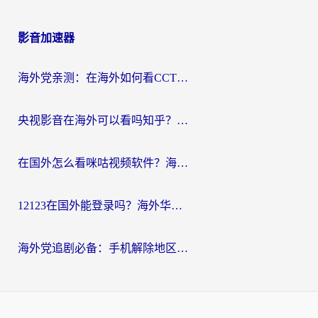
影音加速器
海外党亲测：在海外如何看CCTV？告别“仅限大陆播放”的实用指南
央视影音在海外可以看吗知乎？留学生亲测：3步解决地域限制+追剧自由
在国外怎么看咪咕视频软件？海外党亲测有效的回国加速方案
12123在国外能登录吗？海外华人必看的回国加速实用指南
海外党追剧必备：手机解除地区限制app怎么选？解决央视视频&国内剧地区限制全指南