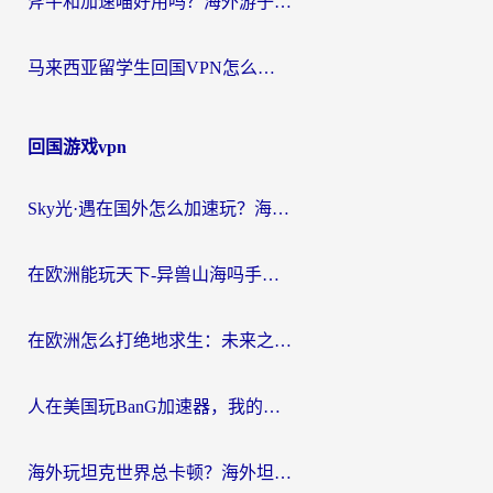
斧牛和加速喵好用吗？海外游子的真实选择困境
马来西亚留学生回国VPN怎么选？3个避坑点+1款实测好用的加速器推荐
回国游戏vpn
Sky光·遇在国外怎么加速玩？海外党亲测有效的国服游戏加速指南
在欧洲能玩天下-异兽山海吗手游？海外玩家的加速器生存指南
在欧洲怎么打绝地求生：未来之役不卡？留学生亲测的加速器避坑指南
人在美国玩BanG加速器，我的延迟终于绿了
海外玩坦克世界总卡顿？海外坦克世界加速器有哪些？实测好用的选择在这里