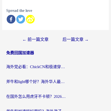
Spread the love
文
←
前一篇文章
后一篇文章
→
章
免费回国加速器
导
航
海外党必看：ChickCN和极速穿梭VPN好用吗？3招教你选对回国加速器无缝刷国内资源
斧牛和light哪个好？海外华人最关心的回国加速器选择难题，一篇讲透
在国外怎么用虎牙不卡顿？2026海外华人亲测有效的回国加速器选择指南