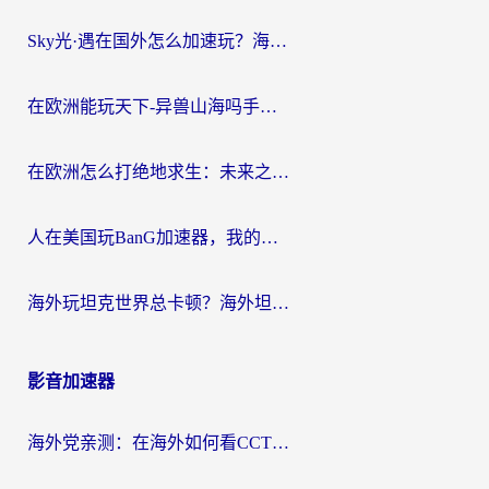
Sky光·遇在国外怎么加速玩？海外党亲测有效的国服游戏加速指南
在欧洲能玩天下-异兽山海吗手游？海外玩家的加速器生存指南
在欧洲怎么打绝地求生：未来之役不卡？留学生亲测的加速器避坑指南
人在美国玩BanG加速器，我的延迟终于绿了
海外玩坦克世界总卡顿？海外坦克世界加速器有哪些？实测好用的选择在这里
影音加速器
海外党亲测：在海外如何看CCTV？告别“仅限大陆播放”的实用指南