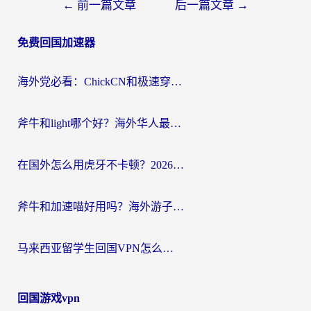
文
←
前一篇文章
后一篇文章
→
章
免费回国加速器
导
航
海外党必看：ChickCN和极速穿梭VPN好用吗？3招教你选对回国加速器无缝刷国内资源
斧牛和light哪个好？海外华人最关心的回国加速器选择难题，一篇讲透
在国外怎么用虎牙不卡顿？2026海外华人亲测有效的回国加速器选择指南
斧牛和加速喵好用吗？海外游子的真实选择困境
马来西亚留学生回国VPN怎么选？3个避坑点+1款实测好用的加速器推荐
回国游戏vpn