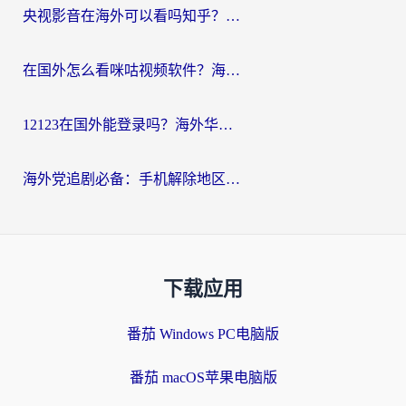
央视影音在海外可以看吗知乎？留学生亲测：3步解决地域限制+追剧自由
在国外怎么看咪咕视频软件？海外党亲测有效的回国加速方案
12123在国外能登录吗？海外华人必看的回国加速实用指南
海外党追剧必备：手机解除地区限制app怎么选？解决央视视频&国内剧地区限制全指南
下载应用
番茄 Windows PC电脑版
番茄 macOS苹果电脑版