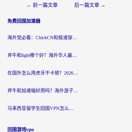
文
←
前一篇文章
后一篇文章
→
章
免费回国加速器
导
航
海外党必看：ChickCN和极速穿梭VPN好用吗？3招教你选对回国加速器无缝刷国内资源
斧牛和light哪个好？海外华人最关心的回国加速器选择难题，一篇讲透
在国外怎么用虎牙不卡顿？2026海外华人亲测有效的回国加速器选择指南
斧牛和加速喵好用吗？海外游子的真实选择困境
马来西亚留学生回国VPN怎么选？3个避坑点+1款实测好用的加速器推荐
回国游戏vpn