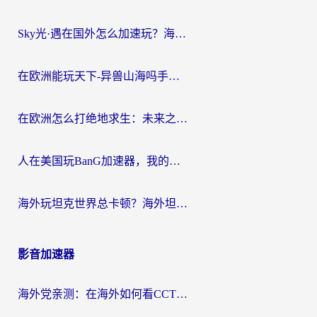
Sky光·遇在国外怎么加速玩？海外党亲测有效的国服游戏加速指南
在欧洲能玩天下-异兽山海吗手游？海外玩家的加速器生存指南
在欧洲怎么打绝地求生：未来之役不卡？留学生亲测的加速器避坑指南
人在美国玩BanG加速器，我的延迟终于绿了
海外玩坦克世界总卡顿？海外坦克世界加速器有哪些？实测好用的选择在这里
影音加速器
海外党亲测：在海外如何看CCTV？告别“仅限大陆播放”的实用指南