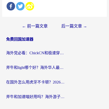
文
←
前一篇文章
后一篇文章
→
章
免费回国加速器
导
航
海外党必看：ChickCN和极速穿梭VPN好用吗？3招教你选对回国加速器无缝刷国内资源
斧牛和light哪个好？海外华人最关心的回国加速器选择难题，一篇讲透
在国外怎么用虎牙不卡顿？2026海外华人亲测有效的回国加速器选择指南
斧牛和加速喵好用吗？海外游子的真实选择困境