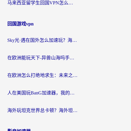
马来西亚留学生回国VPN怎么选？3个避坑点+1款实测好用的加速器推荐
回国游戏vpn
Sky光·遇在国外怎么加速玩？海外党亲测有效的国服游戏加速指南
在欧洲能玩天下-异兽山海吗手游？海外玩家的加速器生存指南
在欧洲怎么打绝地求生：未来之役不卡？留学生亲测的加速器避坑指南
人在美国玩BanG加速器，我的延迟终于绿了
海外玩坦克世界总卡顿？海外坦克世界加速器有哪些？实测好用的选择在这里