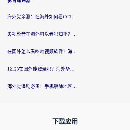
影音加速器
海外党亲测：在海外如何看CCTV？告别“仅限大陆播放”的实用指南
央视影音在海外可以看吗知乎？留学生亲测：3步解决地域限制+追剧自由
在国外怎么看咪咕视频软件？海外党亲测有效的回国加速方案
12123在国外能登录吗？海外华人必看的回国加速实用指南
海外党追剧必备：手机解除地区限制app怎么选？解决央视视频&国内剧地区限制全指南
下载应用