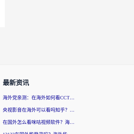
最新资讯
海外党亲测：在海外如何看CCTV？告别“仅限大陆播放”的实用指南
央视影音在海外可以看吗知乎？留学生亲测：3步解决地域限制+追剧自由
在国外怎么看咪咕视频软件？海外党亲测有效的回国加速方案