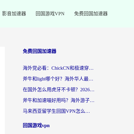
影音加速器
回国游戏VPN
免费回国加速器
免费回国加速器
海外党必看：ChickCN和极速穿梭VPN好用吗？3招教你选对回国加速器无缝刷国内资源
斧牛和light哪个好？海外华人最关心的回国加速器选择难题，一篇讲透
在国外怎么用虎牙不卡顿？2026海外华人亲测有效的回国加速器选择指南
斧牛和加速喵好用吗？海外游子的真实选择困境
马来西亚留学生回国VPN怎么选？3个避坑点+1款实测好用的加速器推荐
回国游戏vpn