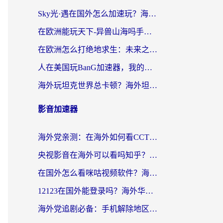
Sky光·遇在国外怎么加速玩？海外党亲测有效的国服游戏加速指南
在欧洲能玩天下-异兽山海吗手游？海外玩家的加速器生存指南
在欧洲怎么打绝地求生：未来之役不卡？留学生亲测的加速器避坑指南
人在美国玩BanG加速器，我的延迟终于绿了
海外玩坦克世界总卡顿？海外坦克世界加速器有哪些？实测好用的选择在这里
影音加速器
海外党亲测：在海外如何看CCTV？告别“仅限大陆播放”的实用指南
央视影音在海外可以看吗知乎？留学生亲测：3步解决地域限制+追剧自由
在国外怎么看咪咕视频软件？海外党亲测有效的回国加速方案
12123在国外能登录吗？海外华人必看的回国加速实用指南
海外党追剧必备：手机解除地区限制app怎么选？解决央视视频&国内剧地区限制全指南