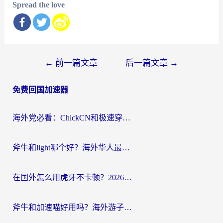
Spread the love
文
←
前一篇文章
后一篇文章
→
章
免费回国加速器
导
航
海外党必看：ChickCN和极速穿梭VPN好用吗？3招教你选对回国加速器无缝刷国内资源
斧牛和light哪个好？海外华人最关心的回国加速器选择难题，一篇讲透
在国外怎么用虎牙不卡顿？2026海外华人亲测有效的回国加速器选择指南
斧牛和加速喵好用吗？海外游子的真实选择困境