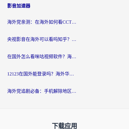
影音加速器
海外党亲测：在海外如何看CCTV？告别“仅限大陆播放”的实用指南
央视影音在海外可以看吗知乎？留学生亲测：3步解决地域限制+追剧自由
在国外怎么看咪咕视频软件？海外党亲测有效的回国加速方案
12123在国外能登录吗？海外华人必看的回国加速实用指南
海外党追剧必备：手机解除地区限制app怎么选？解决央视视频&国内剧地区限制全指南
下载应用