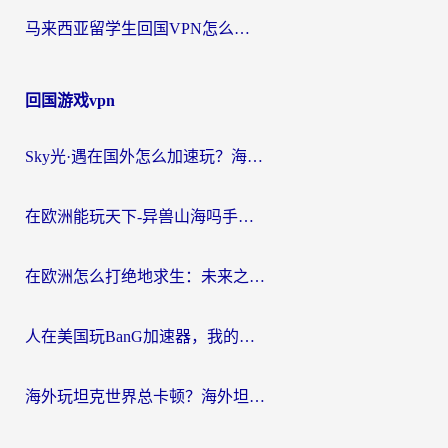
马来西亚留学生回国VPN怎么选？3个避坑点+1款实测好用的加速器推荐
回国游戏vpn
Sky光·遇在国外怎么加速玩？海外党亲测有效的国服游戏加速指南
在欧洲能玩天下-异兽山海吗手游？海外玩家的加速器生存指南
在欧洲怎么打绝地求生：未来之役不卡？留学生亲测的加速器避坑指南
人在美国玩BanG加速器，我的延迟终于绿了
海外玩坦克世界总卡顿？海外坦克世界加速器有哪些？实测好用的选择在这里