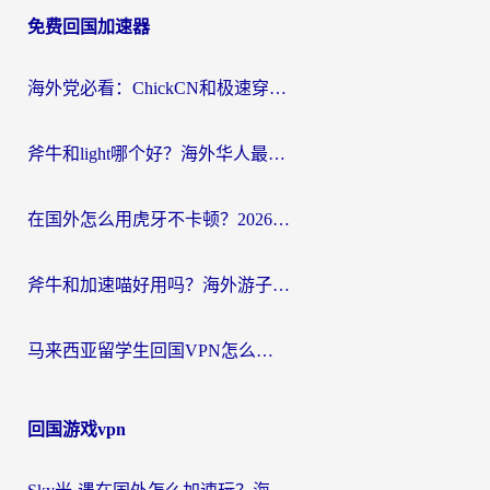
免费回国加速器
导
航
海外党必看：ChickCN和极速穿梭VPN好用吗？3招教你选对回国加速器无缝刷国内资源
斧牛和light哪个好？海外华人最关心的回国加速器选择难题，一篇讲透
在国外怎么用虎牙不卡顿？2026海外华人亲测有效的回国加速器选择指南
斧牛和加速喵好用吗？海外游子的真实选择困境
马来西亚留学生回国VPN怎么选？3个避坑点+1款实测好用的加速器推荐
回国游戏vpn