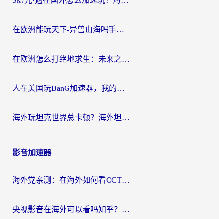
Sky光·遇在国外怎么加速玩？海外党亲测有效的国服游戏加速指南
在欧洲能玩天下-异兽山海吗手游？海外玩家的加速器生存指南
在欧洲怎么打绝地求生：未来之役不卡？留学生亲测的加速器避坑指南
人在美国玩BanG加速器，我的延迟终于绿了
海外玩坦克世界总卡顿？海外坦克世界加速器有哪些？实测好用的选择在这里
影音加速器
海外党亲测：在海外如何看CCTV？告别“仅限大陆播放”的实用指南
央视影音在海外可以看吗知乎？留学生亲测：3步解决地域限制+追剧自由