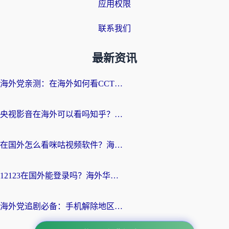
应用权限
联系我们
最新资讯
海外党亲测：在海外如何看CCTV？告别“仅限大陆播放”的实用指南
央视影音在海外可以看吗知乎？留学生亲测：3步解决地域限制+追剧自由
在国外怎么看咪咕视频软件？海外党亲测有效的回国加速方案
12123在国外能登录吗？海外华人必看的回国加速实用指南
海外党追剧必备：手机解除地区限制app怎么选？解决央视视频&国内剧地区限制全指南