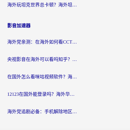
海外玩坦克世界总卡顿？海外坦克世界加速器有哪些？实测好用的选择在这里
影音加速器
海外党亲测：在海外如何看CCTV？告别“仅限大陆播放”的实用指南
央视影音在海外可以看吗知乎？留学生亲测：3步解决地域限制+追剧自由
在国外怎么看咪咕视频软件？海外党亲测有效的回国加速方案
12123在国外能登录吗？海外华人必看的回国加速实用指南
海外党追剧必备：手机解除地区限制app怎么选？解决央视视频&国内剧地区限制全指南