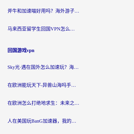
斧牛和加速喵好用吗？海外游子的真实选择困境
马来西亚留学生回国VPN怎么选？3个避坑点+1款实测好用的加速器推荐
回国游戏vpn
Sky光·遇在国外怎么加速玩？海外党亲测有效的国服游戏加速指南
在欧洲能玩天下-异兽山海吗手游？海外玩家的加速器生存指南
在欧洲怎么打绝地求生：未来之役不卡？留学生亲测的加速器避坑指南
人在美国玩BanG加速器，我的延迟终于绿了