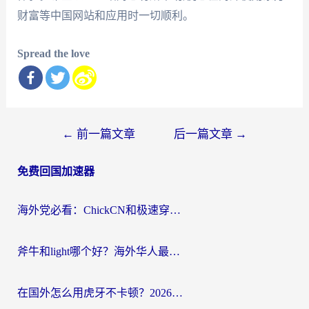
财富等中国网站和应用时一切顺利。
Spread the love
文
←
前一篇文章
后一篇文章
→
章
免费回国加速器
导
航
海外党必看：ChickCN和极速穿梭VPN好用吗？3招教你选对回国加速器无缝刷国内资源
斧牛和light哪个好？海外华人最关心的回国加速器选择难题，一篇讲透
在国外怎么用虎牙不卡顿？2026海外华人亲测有效的回国加速器选择指南