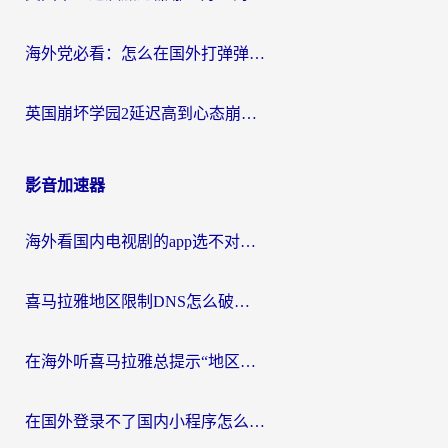
海外党必看：怎么在国外打弹弹堂不卡？番茄加速器亲测指南
英国崩坏学园2延迟高到心态崩？海外党国服游戏加速终极指南
影音加速器
海外看国内电视剧的app选不对？这份回国加速器避坑指南帮你流畅追剧
喜马拉雅地区限制DNS怎么破？海外党听国内音乐听书的终极解决方案
在海外听喜马拉雅总提示“地区限制”？3步轻松解除+听国内音乐全攻略
在国外登录不了国内小程序怎么办？选对回国加速器，轻松解锁国内资源