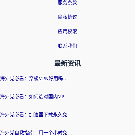
服务条款
隐私协议
应用权限
联系我们
最新资讯
海外党必看：穿梭VPN好用吗？和云帆VPN对比哪个回国效果更好？附真实测评+避坑指南
海外党必看：如何选对国内VPN，实现无缝访问国内资源？
海外党必看：加速器下载永久免费版真的存在吗？教你无缝访问国内资源的正确姿势
海外党自救指南：用一个小时免费加速器，轻松打破国内资源访问壁垒？