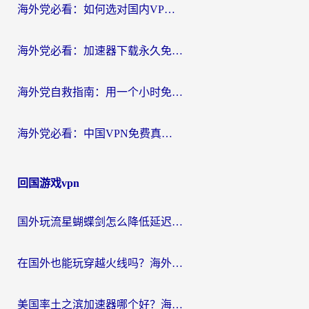
海外党必看：如何选对国内VPN，实现无缝访问国内资源？
海外党必看：加速器下载永久免费版真的存在吗？教你无缝访问国内资源的正确姿势
海外党自救指南：用一个小时免费加速器，轻松打破国内资源访问壁垒？
海外党必看：中国VPN免费真的靠谱吗？手把手教你选对回国加速器
回国游戏vpn
国外玩流星蝴蝶剑怎么降低延迟？海外党必看的加速秘籍（含欧洲鸣潮&彩虹岛优化攻略）
在国外也能玩穿越火线吗？海外玩家国服游戏畅玩终极指南
美国率土之滨加速器哪个好？海外党国服游戏畅玩终极指南（附多游戏解决方案）