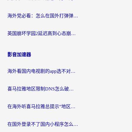
海外党必看：怎么在国外打弹弹堂不卡？番茄加速器亲测指南
英国崩坏学园2延迟高到心态崩？海外党国服游戏加速终极指南
影音加速器
海外看国内电视剧的app选不对？这份回国加速器避坑指南帮你流畅追剧
喜马拉雅地区限制DNS怎么破？海外党听国内音乐听书的终极解决方案
在海外听喜马拉雅总提示“地区限制”？3步轻松解除+听国内音乐全攻略
在国外登录不了国内小程序怎么办？选对回国加速器，轻松解锁国内资源