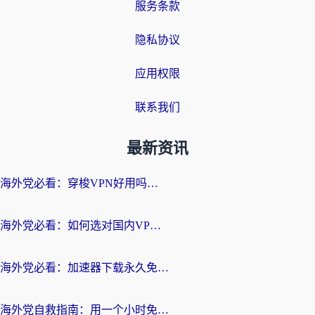
服务条款
隐私协议
应用权限
联系我们
最新资讯
海外党必看：穿梭VPN好用吗？和云帆VPN对比哪个回国效果更好？附真实测评+避坑指南
海外党必看：如何选对国内VPN，实现无缝访问国内资源？
海外党必看：加速器下载永久免费版真的存在吗？教你无缝访问国内资源的正确姿势
海外党自救指南：用一个小时免费加速器，轻松打破国内资源访问壁垒？