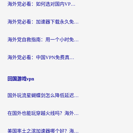
海外党必看：如何选对国内VPN，实现无缝访问国内资源？
海外党必看：加速器下载永久免费版真的存在吗？教你无缝访问国内资源的正确姿势
海外党自救指南：用一个小时免费加速器，轻松打破国内资源访问壁垒？
海外党必看：中国VPN免费真的靠谱吗？手把手教你选对回国加速器
回国游戏vpn
国外玩流星蝴蝶剑怎么降低延迟？海外党必看的加速秘籍（含欧洲鸣潮&彩虹岛优化攻略）
在国外也能玩穿越火线吗？海外玩家国服游戏畅玩终极指南
美国率土之滨加速器哪个好？海外党国服游戏畅玩终极指南（附多游戏解决方案）