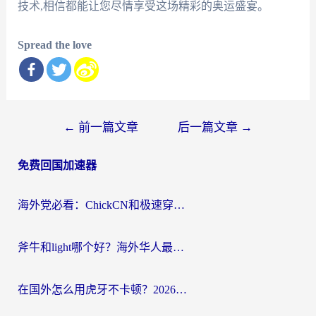
技术,相信都能让您尽情享受这场精彩的奥运盛宴。
Spread the love
文
←
前一篇文章
后一篇文章
→
章
免费回国加速器
导
航
海外党必看：ChickCN和极速穿梭VPN好用吗？3招教你选对回国加速器无缝刷国内资源
斧牛和light哪个好？海外华人最关心的回国加速器选择难题，一篇讲透
在国外怎么用虎牙不卡顿？2026海外华人亲测有效的回国加速器选择指南