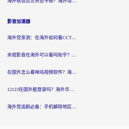
海外玩坦克世界总卡顿？海外坦克世界加速器有哪些？实测好用的选择在这里
影音加速器
海外党亲测：在海外如何看CCTV？告别“仅限大陆播放”的实用指南
央视影音在海外可以看吗知乎？留学生亲测：3步解决地域限制+追剧自由
在国外怎么看咪咕视频软件？海外党亲测有效的回国加速方案
12123在国外能登录吗？海外华人必看的回国加速实用指南
海外党追剧必备：手机解除地区限制app怎么选？解决央视视频&国内剧地区限制全指南