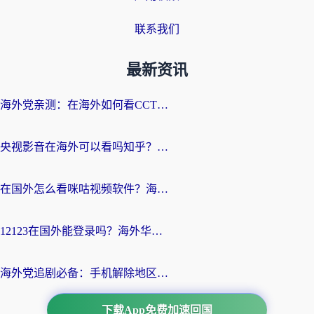
联系我们
最新资讯
海外党亲测：在海外如何看CCTV？告别“仅限大陆播放”的实用指南
央视影音在海外可以看吗知乎？留学生亲测：3步解决地域限制+追剧自由
在国外怎么看咪咕视频软件？海外党亲测有效的回国加速方案
12123在国外能登录吗？海外华人必看的回国加速实用指南
海外党追剧必备：手机解除地区限制app怎么选？解决央视视频&国内剧地区限制全指南
下载App免费加速回国