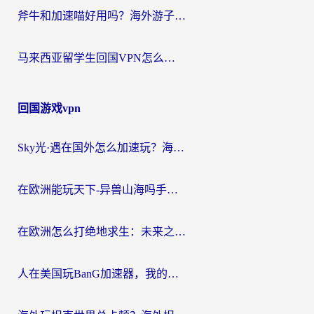
斧牛和加速喵好用吗？海外游子的真实选择困境
马来西亚留学生回国VPN怎么选？3个避坑点+1款实测好用的加速器推荐
回国游戏vpn
Sky光·遇在国外怎么加速玩？海外党亲测有效的国服游戏加速指南
在欧洲能玩天下-异兽山海吗手游？海外玩家的加速器生存指南
在欧洲怎么打绝地求生：未来之役不卡？留学生亲测的加速器避坑指南
人在美国玩BanG加速器，我的延迟终于绿了