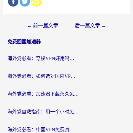
文
←
前一篇文章
后一篇文章
→
章
免费回国加速器
导
航
海外党必看：穿梭VPN好用吗？和云帆VPN对比哪个回国效果更好？附真实测评+避坑指南
海外党必看：如何选对国内VPN，实现无缝访问国内资源？
海外党必看：加速器下载永久免费版真的存在吗？教你无缝访问国内资源的正确姿势
海外党自救指南：用一个小时免费加速器，轻松打破国内资源访问壁垒？
海外党必看：中国VPN免费真的靠谱吗？手把手教你选对回国加速器