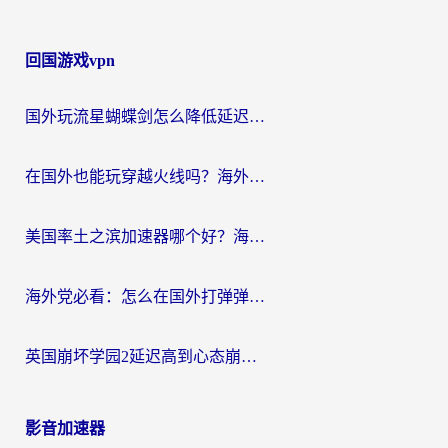
回国游戏vpn
国外玩流星蝴蝶剑怎么降低延迟？海外党必看的加速秘籍（含欧洲鸣潮&彩虹岛优化攻略）
在国外也能玩穿越火线吗？海外玩家国服游戏畅玩终极指南
美国率土之滨加速器哪个好？海外党国服游戏畅玩终极指南（附多游戏解决方案）
海外党必看：怎么在国外打弹弹堂不卡？番茄加速器亲测指南
英国崩坏学园2延迟高到心态崩？海外党国服游戏加速终极指南
影音加速器