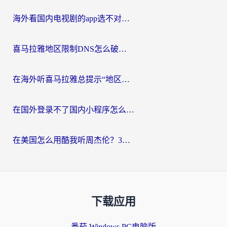
海外看国内电视剧的app选不对？这份回国加速器避坑指南帮你流畅追剧
喜马拉雅地区限制DNS怎么破？海外党听国内音乐听书的终极解决方案
在海外听喜马拉雅总提示“地区限制”？3步轻松解除+听国内音乐全攻略
在国外登录不了国内小程序怎么办？选对回国加速器，轻松解锁国内资源
在美国怎么用酷我听周杰伦？3步搞定海外听歌难题
下载应用
番茄 Windows PC电脑版