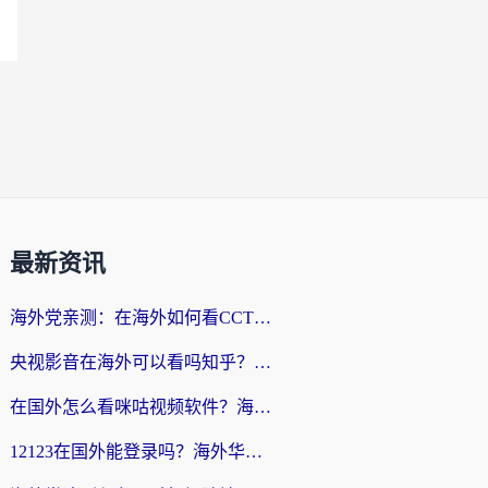
最新资讯
海外党亲测：在海外如何看CCTV？告别“仅限大陆播放”的实用指南
央视影音在海外可以看吗知乎？留学生亲测：3步解决地域限制+追剧自由
在国外怎么看咪咕视频软件？海外党亲测有效的回国加速方案
12123在国外能登录吗？海外华人必看的回国加速实用指南