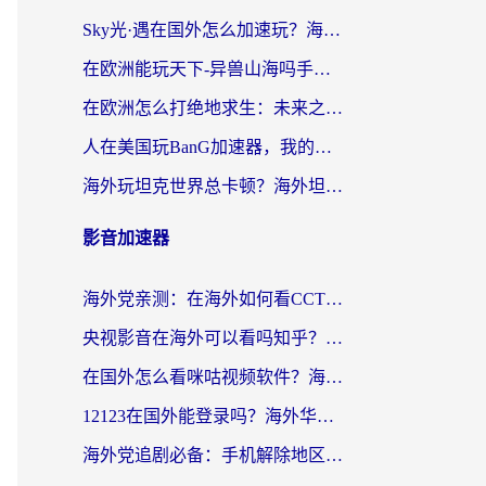
Sky光·遇在国外怎么加速玩？海外党亲测有效的国服游戏加速指南
在欧洲能玩天下-异兽山海吗手游？海外玩家的加速器生存指南
在欧洲怎么打绝地求生：未来之役不卡？留学生亲测的加速器避坑指南
人在美国玩BanG加速器，我的延迟终于绿了
海外玩坦克世界总卡顿？海外坦克世界加速器有哪些？实测好用的选择在这里
影音加速器
海外党亲测：在海外如何看CCTV？告别“仅限大陆播放”的实用指南
央视影音在海外可以看吗知乎？留学生亲测：3步解决地域限制+追剧自由
在国外怎么看咪咕视频软件？海外党亲测有效的回国加速方案
12123在国外能登录吗？海外华人必看的回国加速实用指南
海外党追剧必备：手机解除地区限制app怎么选？解决央视视频&国内剧地区限制全指南