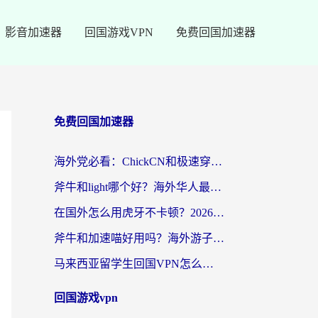
影音加速器
回国游戏VPN
免费回国加速器
免费回国加速器
海外党必看：ChickCN和极速穿梭VPN好用吗？3招教你选对回国加速器无缝刷国内资源
斧牛和light哪个好？海外华人最关心的回国加速器选择难题，一篇讲透
在国外怎么用虎牙不卡顿？2026海外华人亲测有效的回国加速器选择指南
斧牛和加速喵好用吗？海外游子的真实选择困境
马来西亚留学生回国VPN怎么选？3个避坑点+1款实测好用的加速器推荐
回国游戏vpn