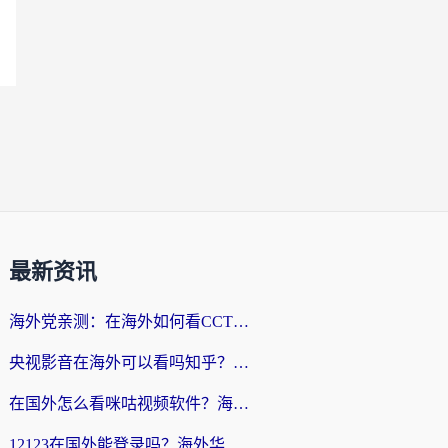
最新资讯
海外党亲测：在海外如何看CCTV？告别“仅限大陆播放”的实用指南
央视影音在海外可以看吗知乎？留学生亲测：3步解决地域限制+追剧自由
在国外怎么看咪咕视频软件？海外党亲测有效的回国加速方案
12123在国外能登录吗？海外华人必看的回国加速实用指南