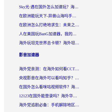
Sky光·遇在国外怎么加速玩？海外党亲测有效的国服游戏加速指南
在欧洲能玩天下-异兽山海吗手游？海外玩家的加速器生存指南
在欧洲怎么打绝地求生：未来之役不卡？留学生亲测的加速器避坑指南
人在美国玩BanG加速器，我的延迟终于绿了
海外玩坦克世界总卡顿？海外坦克世界加速器有哪些？实测好用的选择在这里
影音加速器
海外党亲测：在海外如何看CCTV？告别“仅限大陆播放”的实用指南
央视影音在海外可以看吗知乎？留学生亲测：3步解决地域限制+追剧自由
在国外怎么看咪咕视频软件？海外党亲测有效的回国加速方案
12123在国外能登录吗？海外华人必看的回国加速实用指南
海外党追剧必备：手机解除地区限制app怎么选？解决央视视频&国内剧地区限制全指南