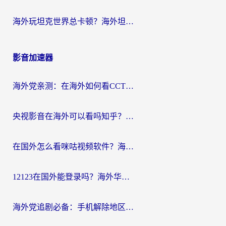
海外玩坦克世界总卡顿？海外坦克世界加速器有哪些？实测好用的选择在这里
影音加速器
海外党亲测：在海外如何看CCTV？告别“仅限大陆播放”的实用指南
央视影音在海外可以看吗知乎？留学生亲测：3步解决地域限制+追剧自由
在国外怎么看咪咕视频软件？海外党亲测有效的回国加速方案
12123在国外能登录吗？海外华人必看的回国加速实用指南
海外党追剧必备：手机解除地区限制app怎么选？解决央视视频&国内剧地区限制全指南