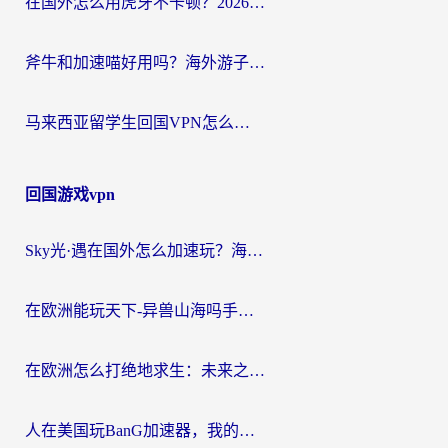
在国外怎么用虎牙不卡顿？2026海外华人亲测有效的回国加速器选择指南
斧牛和加速喵好用吗？海外游子的真实选择困境
马来西亚留学生回国VPN怎么选？3个避坑点+1款实测好用的加速器推荐
回国游戏vpn
Sky光·遇在国外怎么加速玩？海外党亲测有效的国服游戏加速指南
在欧洲能玩天下-异兽山海吗手游？海外玩家的加速器生存指南
在欧洲怎么打绝地求生：未来之役不卡？留学生亲测的加速器避坑指南
人在美国玩BanG加速器，我的延迟终于绿了