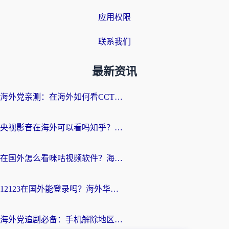
应用权限
联系我们
最新资讯
海外党亲测：在海外如何看CCTV？告别“仅限大陆播放”的实用指南
央视影音在海外可以看吗知乎？留学生亲测：3步解决地域限制+追剧自由
在国外怎么看咪咕视频软件？海外党亲测有效的回国加速方案
12123在国外能登录吗？海外华人必看的回国加速实用指南
海外党追剧必备：手机解除地区限制app怎么选？解决央视视频&国内剧地区限制全指南