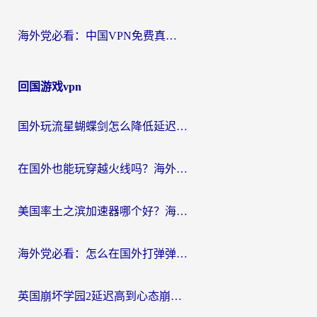
海外党必看：中国VPN免费真的靠谱吗？手把手教你选对回国加速器
回国游戏vpn
国外玩流星蝴蝶剑怎么降低延迟？海外党必看的加速秘籍（含欧洲鸣潮&彩虹岛优化攻略）
在国外也能玩穿越火线吗？海外玩家国服游戏畅玩终极指南
美国率土之滨加速器哪个好？海外党国服游戏畅玩终极指南（附多游戏解决方案）
海外党必看：怎么在国外打弹弹堂不卡？番茄加速器亲测指南
英国崩坏学园2延迟高到心态崩？海外党国服游戏加速终极指南