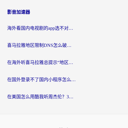
影音加速器
海外看国内电视剧的app选不对？这份回国加速器避坑指南帮你流畅追剧
喜马拉雅地区限制DNS怎么破？海外党听国内音乐听书的终极解决方案
在海外听喜马拉雅总提示“地区限制”？3步轻松解除+听国内音乐全攻略
在国外登录不了国内小程序怎么办？选对回国加速器，轻松解锁国内资源
在美国怎么用酷我听周杰伦？3步搞定海外听歌难题