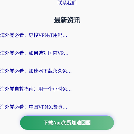
联系我们
最新资讯
海外党必看：穿梭VPN好用吗？和云帆VPN对比哪个回国效果更好？附真实测评+避坑指南
海外党必看：如何选对国内VPN，实现无缝访问国内资源？
海外党必看：加速器下载永久免费版真的存在吗？教你无缝访问国内资源的正确姿势
海外党自救指南：用一个小时免费加速器，轻松打破国内资源访问壁垒？
海外党必看：中国VPN免费真的靠谱吗？手把手教你选对回国加速器
下载App免费加速回国