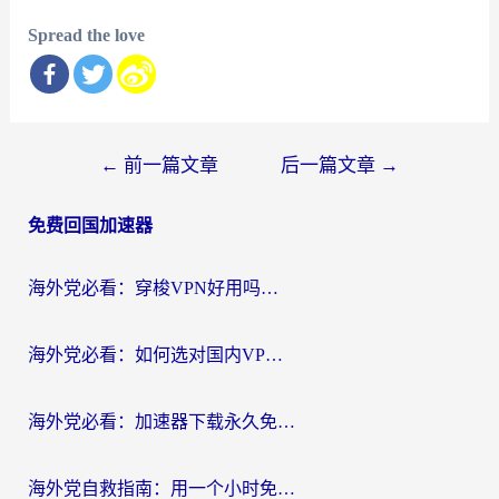
Spread the love
文
←
前一篇文章
后一篇文章
→
章
免费回国加速器
导
航
海外党必看：穿梭VPN好用吗？和云帆VPN对比哪个回国效果更好？附真实测评+避坑指南
海外党必看：如何选对国内VPN，实现无缝访问国内资源？
海外党必看：加速器下载永久免费版真的存在吗？教你无缝访问国内资源的正确姿势
海外党自救指南：用一个小时免费加速器，轻松打破国内资源访问壁垒？