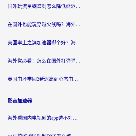
国外玩流星蝴蝶剑怎么降低延迟？海外党必看的加速秘籍（含欧洲鸣潮&彩虹岛优化攻略）
在国外也能玩穿越火线吗？海外玩家国服游戏畅玩终极指南
美国率土之滨加速器哪个好？海外党国服游戏畅玩终极指南（附多游戏解决方案）
海外党必看：怎么在国外打弹弹堂不卡？番茄加速器亲测指南
英国崩坏学园2延迟高到心态崩？海外党国服游戏加速终极指南
影音加速器
海外看国内电视剧的app选不对？这份回国加速器避坑指南帮你流畅追剧