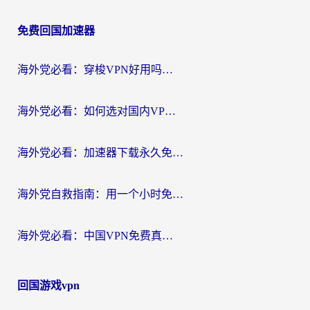
章
免费回国加速器
导
航
海外党必看：穿梭VPN好用吗？和云帆VPN对比哪个回国效果更好？附真实测评+避坑指南
海外党必看：如何选对国内VPN，实现无缝访问国内资源？
海外党必看：加速器下载永久免费版真的存在吗？教你无缝访问国内资源的正确姿势
海外党自救指南：用一个小时免费加速器，轻松打破国内资源访问壁垒？
海外党必看：中国VPN免费真的靠谱吗？手把手教你选对回国加速器
回国游戏vpn