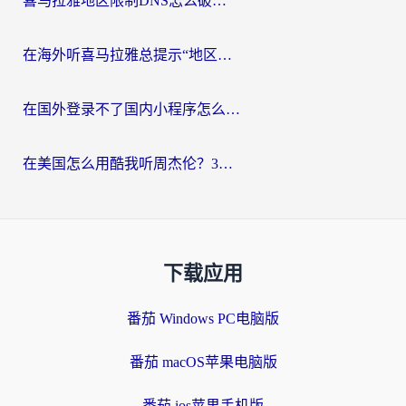
喜马拉雅地区限制DNS怎么破？海外党听国内音乐听书的终极解决方案
在海外听喜马拉雅总提示“地区限制”？3步轻松解除+听国内音乐全攻略
在国外登录不了国内小程序怎么办？选对回国加速器，轻松解锁国内资源
在美国怎么用酷我听周杰伦？3步搞定海外听歌难题
下载应用
番茄 Windows PC电脑版
番茄 macOS苹果电脑版
番茄 ios苹果手机版