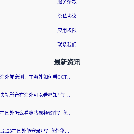
服务条款
隐私协议
应用权限
联系我们
最新资讯
海外党亲测：在海外如何看CCTV？告别“仅限大陆播放”的实用指南
央视影音在海外可以看吗知乎？留学生亲测：3步解决地域限制+追剧自由
在国外怎么看咪咕视频软件？海外党亲测有效的回国加速方案
12123在国外能登录吗？海外华人必看的回国加速实用指南