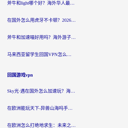
斧牛和light哪个好？海外华人最关心的回国加速器选择难题，一篇讲透
在国外怎么用虎牙不卡顿？2026海外华人亲测有效的回国加速器选择指南
斧牛和加速喵好用吗？海外游子的真实选择困境
马来西亚留学生回国VPN怎么选？3个避坑点+1款实测好用的加速器推荐
回国游戏vpn
Sky光·遇在国外怎么加速玩？海外党亲测有效的国服游戏加速指南
在欧洲能玩天下-异兽山海吗手游？海外玩家的加速器生存指南
在欧洲怎么打绝地求生：未来之役不卡？留学生亲测的加速器避坑指南