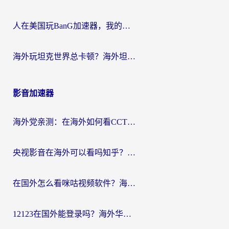
人在美国玩BanG加速器，我的延迟终于绿了
海外玩坦克世界总卡顿？海外坦克世界加速器有哪些？实测好用的选择在这里
影音加速器
海外党亲测：在海外如何看CCTV？告别“仅限大陆播放”的实用指南
央视影音在海外可以看吗知乎？留学生亲测：3步解决地域限制+追剧自由
在国外怎么看咪咕视频软件？海外党亲测有效的回国加速方案
12123在国外能登录吗？海外华人必看的回国加速实用指南