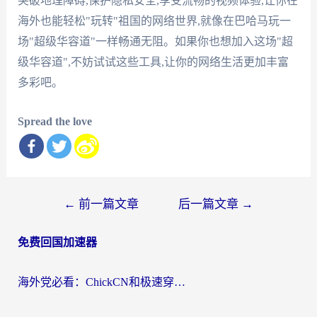
突破地理障碍,保护隐私安全,享受流畅的视频体验,让你在
海外也能轻松"玩转"祖国的网络世界,就像在巴哈马玩一
场"超级华容道"一样畅通无阻。如果你也想加入这场"超
级华容道",不妨试试这些工具,让你的网络生活更加丰富
多彩吧。
Spread the love
文
←
前一篇文章
后一篇文章
→
章
免费回国加速器
导
航
海外党必看：ChickCN和极速穿梭VPN好用吗？3招教你选对回国加速器无缝刷国内资源