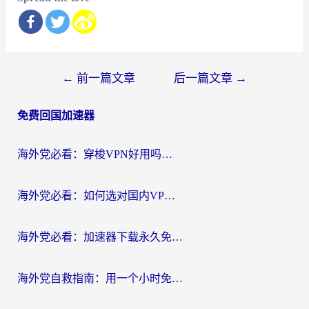
文
←
前一篇文章
后一篇文章
→
章
免费回国加速器
导
航
海外党必看：穿梭VPN好用吗？和云帆VPN对比哪个回国效果更好？附真实测评+避坑指南
海外党必看：如何选对国内VPN，实现无缝访问国内资源？
海外党必看：加速器下载永久免费版真的存在吗？教你无缝访问国内资源的正确姿势
海外党自救指南：用一个小时免费加速器，轻松打破国内资源访问壁垒？