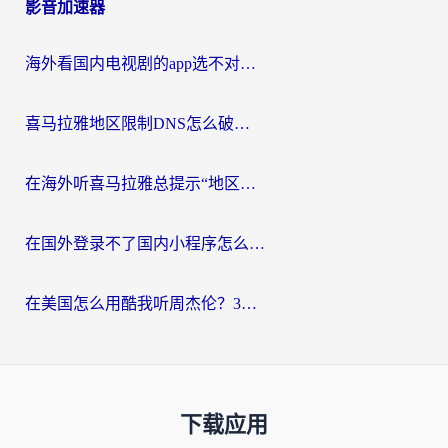
影音加速器
海外看国内电视剧的app选不对？这份回国加速器避坑指南帮你流畅追剧
喜马拉雅地区限制DNS怎么破？海外党听国内音乐听书的终极解决方案
在海外听喜马拉雅总提示“地区限制”？3步轻松解除+听国内音乐全攻略
在国外登录不了国内小程序怎么办？选对回国加速器，轻松解锁国内资源
在美国怎么用酷我听周杰伦？3步搞定海外听歌难题
下载应用