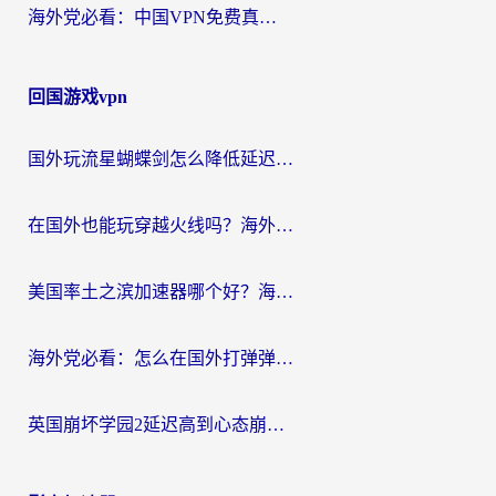
海外党必看：中国VPN免费真的靠谱吗？手把手教你选对回国加速器
回国游戏vpn
国外玩流星蝴蝶剑怎么降低延迟？海外党必看的加速秘籍（含欧洲鸣潮&彩虹岛优化攻略）
在国外也能玩穿越火线吗？海外玩家国服游戏畅玩终极指南
美国率土之滨加速器哪个好？海外党国服游戏畅玩终极指南（附多游戏解决方案）
海外党必看：怎么在国外打弹弹堂不卡？番茄加速器亲测指南
英国崩坏学园2延迟高到心态崩？海外党国服游戏加速终极指南